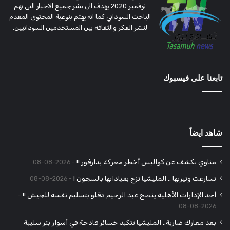
نوفمبر 2020 يهدف الى نشر جميع الاخبار التى تهم
الباحث السوداني كما انه يهتم بنوعية المحتوى المقدم
لنشر الفكر والثقافه بين المستخدمين السودانيين.
تابعنا على فيسبوك
شاهد ايضاً
مناوي يكشف عن كواليس أخطر معركة بدارفور !!
2026-08-08
تسارعت وتيرتها .. المليشيا تزج بقياداتها بالسجون !
2026-08-08
أحد الإدارات الأهلية ينصح عبد الرحيم دقلو بتسليم نفسه للجيش !!
2026-08-08
بعد معارك ضارية.. المليشيا تتكبد خسائر فادحة في أسوار بئر سليبة