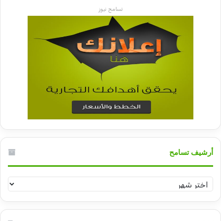
تسامح نيوز
أرشيف تسامح
أرشيف
تسامح