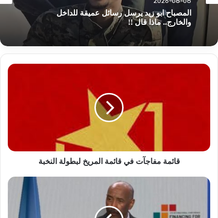
أخبار
2026-08-08
2026-08-08
ناد مصري يكسب خدمات نجم منتخب السودان
قائمة
المصباح ابو زيد يرسل رسائل عميقة للداخل
مفاجآت
والخارج.. ماذا قال !!
في
قائمة
المريخ
لبطولة
النخبة
قائمة مفاجآت في قائمة المريخ لبطولة النخبة
البرهان
يتحدث
بشفافية
عن