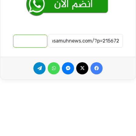
نسخ الرابط
فيسبوك
‫X
ماسنجر
واتساب
تيلقرام