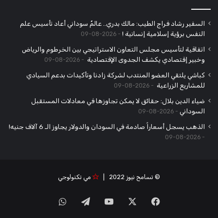
السفير رشاد فراج الطيب: مالك بدري.. عالمٌ سوداني أعاد تأسيس علم
النفس برؤية إسلامية إنسانية !
2026-08-09
اتفاقية لتأسيس مجلس التعاون الاستراتيجي بين الخرطوم والرياض
وخبير إقتصادي يكشف الجدوى الإقتصادية
2026-08-09
كباشي يلتقي العضو المنتدب لشركة زادنا وتأكيدات بدعم السيادي
للمشاريع الزراعية
2026-08-09
ضياء الدين بلال: حقائق لا يمكن تجاوزها في معادلات المستقبل
السوداني
2026-08-09
الذهب يسجل أسعاراً صادمة في السودان والدولار يجاوز الـ 6 آلاف جنيه!
2026-08-09
© تسامح نيوز 2022 |
مي تكنولوجي
‫X
فيسبوك
‫YouTube
تيلقرام
واتساب