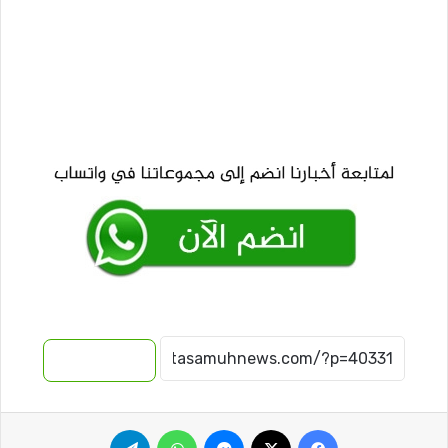
نسخ الرابط
فيسبوك
‫X
ماسنجر
واتساب
تيلقرام