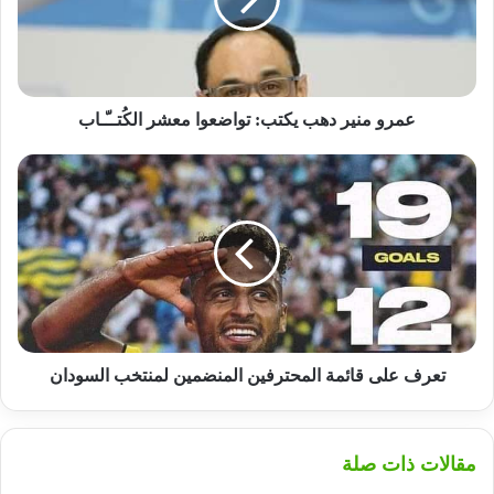
تواضعوا
معشر
الكُتــّـاب
عمرو منير دهب يكتب: تواضعوا معشر الكُتــّـاب
تعرف
على
قائمة
المحترفين
المنضمين
لمنتخب
السودان
تعرف على قائمة المحترفين المنضمين لمنتخب السودان
مقالات ذات صلة