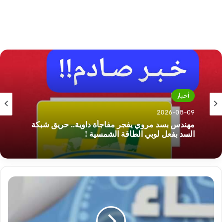
أخبار
2026-08-09
مهندس بسد مروي يفجر مفاجأة داوية.. حريق شبكة
السد بفعل لوبي الطاقة الشمسية !
عمرو
منير
دهب
يكتب: