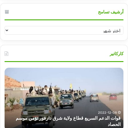
أرشيف تسامح
أرشيف
تسامح
كاركاتير
قوات
عبد
الدعم
الم
السريع
عبد
قطاع
الح
ولاية
يكت
شرق
مشا
دارفور
الكه
تؤمن
(تح
2022-12-08
قوات الدعم السريع قطاع ولاية شرق دارفور تؤمن موسم
ع
موسم
وتغ
الحصاد
و
الحصاد
مرتق