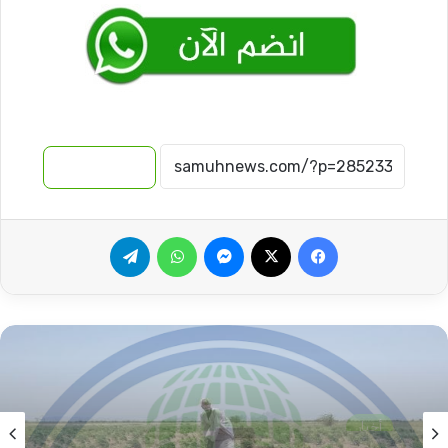
نسخ الرابط
فيسبوك
‫X
ماسنجر
واتساب
تيلقرام
أخبار