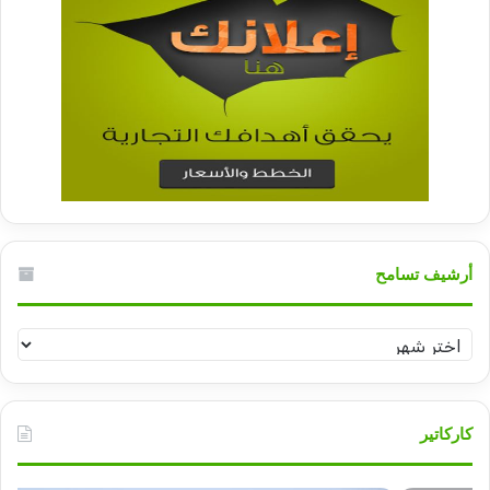
أرشيف تسامح
أرشيف
تسامح
كاركاتير