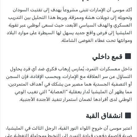
أكد موسى أن الإمارات تتبنى مشروعاً يهدف إلى تفتيت السودان
وتحويله إلى دويلات هشة وممزقة. ويربط هذا التحليل بين التدريب
العسكري والهدف السياسي الأبعد، حيث تسعى أبوظبي عبر تقوية
المليشيا إلى فرض واقع جديد يسهل لها السيطرة على موارد البلاد
وموانئها تحت غطاء الفوضى الشاملة.
قمع داخلي
داخل معسكرات التمرد، يُمارس إرهاب فكري ضد أي فرد يحاول
التساؤل عن سر العلاقة مع الإمارات. وبحسب الإفادة، فإن السجن
أو التصفية الجسدية هما مصير من يشكك في أهداف المتمردين،
مما يظهر أن المليشيا تُدار بعقلية “العصابة” التي تغيب الوعي
الوطني لدى أفرادها لضمان استمرار تنفيذ الأجندة الأجنبية.
انشقاق القبة
اعتبر موسى أن خروج اللواء النور القبة، الرجل الثالث في المليشيا،
ضربة قاصمة دفعت قيادة التمرد إلى التخبط ومحاولة التغطية على