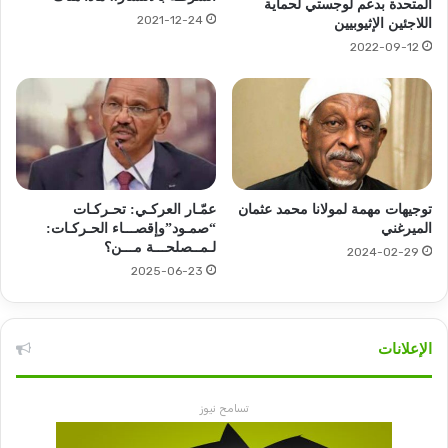
المتحدة بدعم لوجستي لحماية
2021-12-24
اللاجئين الإثيوبيين
2022-09-12
توجيهات مهمة لمولانا محمد عثمان
عمّـار العركـي: تحـركـات
الميرغني
“صمـود”وإقصـــاء الحـركـات:
لـمــصلحـــة مـــن؟
2024-02-29
2025-06-23
الإعلانات
تسامح نيوز