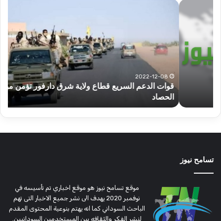
قوات
عبد
الدعم
الم
السريع
عبد
قطاع
الح
ولاية
يكت
شرق
مشا
دارفور
الكه
تؤمن
(تح
2022-12-08
قوات الدعم السريع قطاع ولاية شرق دارفور تؤمن موسم
ع
موسم
وتغ
الحصاد
و
الحصاد
مرتق
تسامح نيوز
موقع تسامح نيوز هو موقع اخباري تم تأسيسه في
نوفمبر 2020 يهدف الى نشر جميع الاخبار التى تهم
الباحث السوداني كما انه يهتم بنوعية المحتوى المقدم
لنشر الفكر والثقافه بين المستخدمين السودانيين.