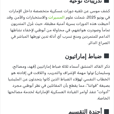
تدريبات نوعية
كشف موسى عن تلقيه دورات عسكرية متخصصة داخل الإمارات
في يونيو 2025، شملت علوم
المسيرات
والاستخبارات والأمن. وقد
أحيطت هذه الدورات بسرية أمنية مطبقة، حيث عُزل المتدربون
تماماً وصودرت هواتفهم، في محاولة من أبوظبي لإخفاء نشاطها
الداعم للمتمردين ومنع تسرب أي أدلة تدين تورطها المباشر في
الصراع الدائر.
ضباط إماراتيون
ذكر القائد المنشق أسماء ثلاثة ضباط إماراتيين (فهد، ومصالح،
وسليمان) تولوا مهمة الإشراف والتدريب. واللافت في إفادته هو
الخطاب النفسي لهؤلاء الضباط الذين كانوا يتحدثون عن المليشيا
بصيغة “قواتنا”، مما يقطع بأن المقاتلين في نظر أبوظبي مجرد
“أدوات” تنفذ أوامر القيادة العسكرية الإماراتية لخدمة مصالحها
الخاصة.
أجندة التقسيم