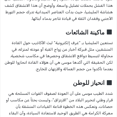
هذا الفشل بحملات تضليل واسعة. وأوضح أن هذا الانشقاق كشف
هشاشة المليشيا، حيث بدأت العناصر الميدانية تدرك حجم التورط
الأجنبي وفقدان الثقة في قيادة تتاجر بدماء أبنائها.
ماكينة الشائعات
تستعين المليشيا بـ “غرف إلكترونية” لبث الأكاذيب حول القادة
المنشقين، مثل فبركة أخبار عن زواج القبة أو عودته لمنزله، في
محاولة لتبسيط دوافع الانشقاق وحصرها في مكاسب شخصية.
لكن الحقيقة التي أكدها موسى هي أن هؤلاء القادة انحازوا للوطن
بعدما تأكدوا من حجم العمالة والارتهان للخارج.
انحياز للوطن
شدد الطيب موسى على أن العودة لصفوف القوات المسلحة هي
قرار وطني لتحرير البلاد من “الارتزاق”، وليست بحثاً عن مكاسب أو
حصانات. وتعكس هذه الخطوة قناعة القيادات المنشقة بأن
معركة الكرامة هي الطريق الوحيد لاستعادة السيادة، وأن البقاء