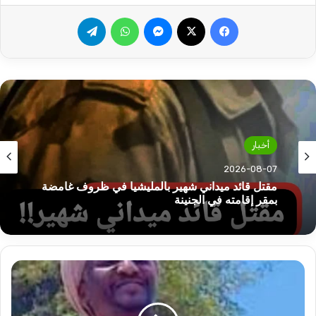
فيسبوك
‫X
ماسنجر
واتساب
تيلقرام
أخبار
أخبار
2026-08-07
2026-08-07
القوات المسلحة تبدأ احتفالاتها عبر هذه الفعالية!!
مقتل قائد ميداني شهير بالمليشيا في ظروف غامضة
عبد
بمقر إقامته في الجنينة
الرحيم
دقلو
يشعر