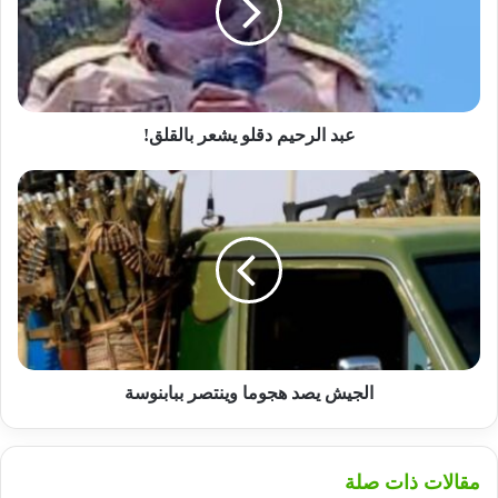
بالقلق!
عبد الرحيم دقلو يشعر بالقلق!
الجيش
يصد
هجوما
وينتصر
ببابنوسة
الجيش يصد هجوما وينتصر ببابنوسة
مقالات ذات صلة