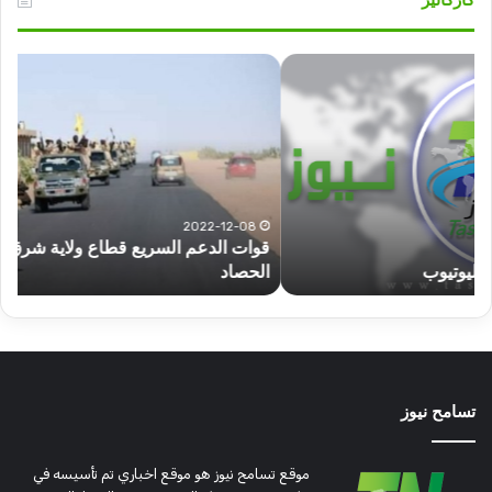
قوات
عبد
الدعم
الم
السريع
عبد
قطاع
الح
ولاية
يكت
شرق
مشا
دارفور
الكه
تؤمن
(تح
2022-12-08
قوات الدعم السريع قطاع ولاية شرق دارفور تؤمن موسم
ع
موسم
وتغ
الحصاد
و
الحصاد
مرتق
تسامح نيوز
موقع تسامح نيوز هو موقع اخباري تم تأسيسه في