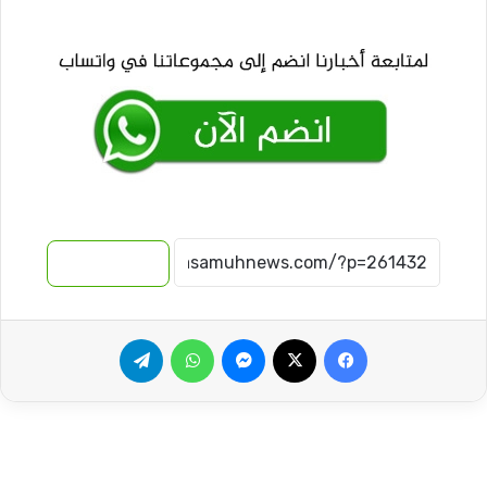
نسخ الرابط
فيسبوك
‫X
ماسنجر
واتساب
تيلقرام