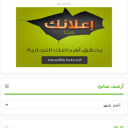
تسامح نيوز
أرشيف تسامح
أرشيف
تسامح
كاركاتير