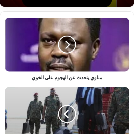
مناوي
يتحدث
سرقة 30 ألف دولار من عربة بكسلا
عن
الهجوم
على
الخوي
مناوي يتحدث عن الهجوم على الخوي
كامل
إدريس
في
السودان
وهذا
برنامجه