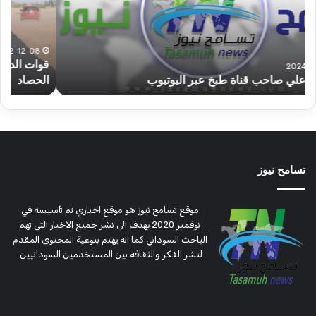
ولاية
يكت
شرق
مشا
دارفور
الكه
تؤمن
(تح
2022-12-08
قوات الدعم السريع قطاع ولاية شرق دارفور تؤمن موسم
ع
موسم
وتغ
الحصاد
و
الحصاد
مرتق
تسامح نيوز
موقع تسامح نيوز هو موقع اخباري تم تأسيسه في
نوفمبر 2020 يهدف الى نشر جميع الاخبار التى تهم
الباحث السوداني كما انه يهتم بنوعية المحتوى المقدم
لنشر الفكر والثقافه بين المستخدمين السودانيين.