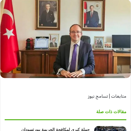
متابعات | تسامح نيوز
مقالات ذات صلة
حملة كبرى لمكافحة الجريمة ببورتسودان