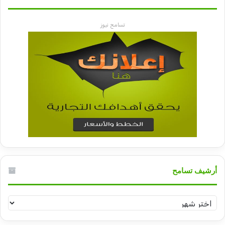
تسامح نيوز
أرشيف تسامح
أرشيف
تسامح