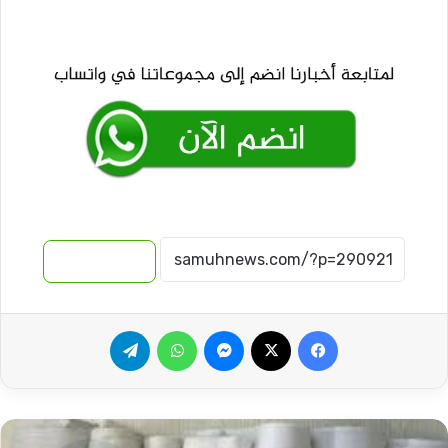
نسخ الرابط
فيسبوك
‫X
ماسنجر
واتساب
تيلقرام