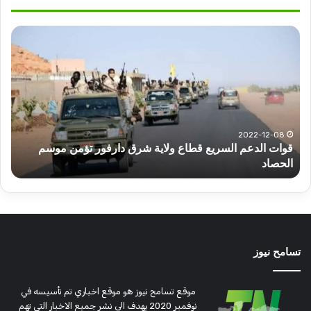
قوات
عبد
الدعم
الم
السريع
عبد
قطاع
الح
ولاية
يكت
شرق
مشا
دارفور
الكه
تؤمن
(تح
2022-12-08
قوات الدعم السريع قطاع ولاية شرق دارفور تؤمن موسم
ع
موسم
وتغ
الحصاد
و
الحصاد
مرتق
تسامح نيوز
موقع تسامح نيوز هو موقع اخباري تم تأسيسه في
نوفمبر 2020 يهدف الى نشر جميع الاخبار التى تهم