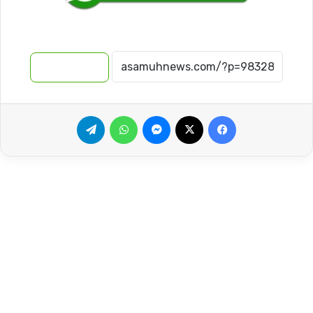
نسخ الرابط
فيسبوك
‫X
ماسنجر
واتساب
تيلقرام