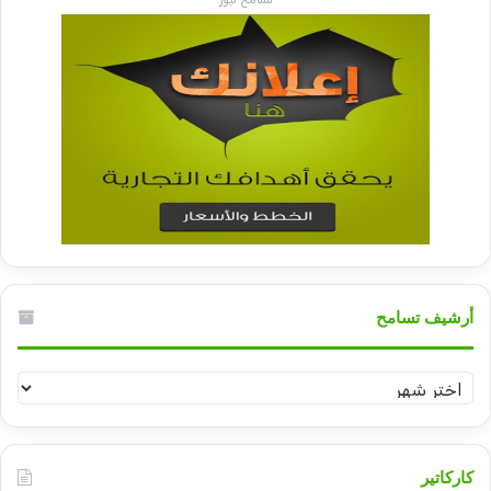
أرشيف تسامح
أرشيف
تسامح
كاركاتير