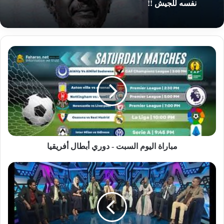
نفسه للجيش !!
مباراة
اليوم
السبت
-
دوري
أبطال
أفريقيا
مباراة اليوم السبت - دوري أبطال أفريقيا
إمام
مسجد
يهاجم
برنامج
اغاني
وأغاني