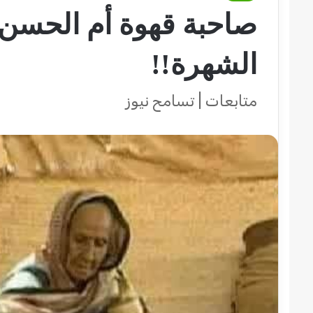
صاحبة قهوة أم الحسن م
الشهرة!!
متابعات | تسامح نيوز