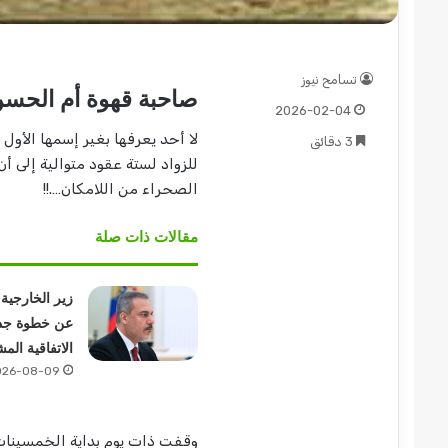
تسامح نيوز
صاحبة قهوة أم الحسن 
2026-02-04
لا أحد يعرفها بغير إسمها الأو
3 دقائق
للزواد لستة عقود متوالية إلى أ
الصحراء من اللامكان….!!
مقالات ذات صلة
زير الخارجية
عن خطوة جد
الاتفاقية الم
026-08-09
وقفت ذات يوم بداية الخمسينات ف