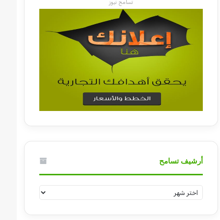
تسامح نيوز
أرشيف تسامح
أرشيف
تسامح