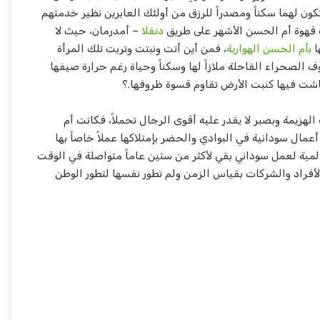
 تكون لهما سكناً ومصدراً للرزق من أولئك العابرين نظير خدمتهم
 قهوة أم الحسن الأشهر على طريق
دنقلا
– أمدرمان، حيث لا
ا
بأم الحسن الهوارية
، فمن أين أتت ونبتت وتربت تلك المرأة
الصحراء القاحلة ملازاً لها وسكناً وحياة رغم حرارة صيفها
عاشت فيها كنبت الأرض تقاوم قسوة ظروفها.؟
لهزيمة وبصبر لا يقدر عليه أقوى الرجال تحملاً، فكانت أم
ال سودانية في البوادي والحضر بإمتلاكها عملاً خاصاً بها
مية لعمل سوداني بقي لأكثر من ستين عاماً متواصلة في الوقت
أفراد والشركات بقياس الزمن ولم تطور نفسها لتطور الوطن