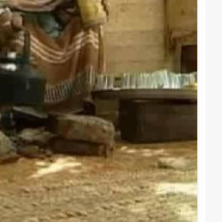
قوات
الدعم
السريع
قطاع
ولاية
شرق
دارفور
2022-12-08
تؤمن
قوات الدعم السريع قطا
موسم
دارفور تؤمن موسم الحص
الحصاد