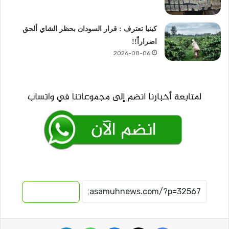
كينيا تعترف : قرار السودان بحظر الشاي ألحق
اضراراً!!
2026-08-06
نسخ الرابط
فيسبوك
‫X
ماسنجر
واتساب
تيلقرام