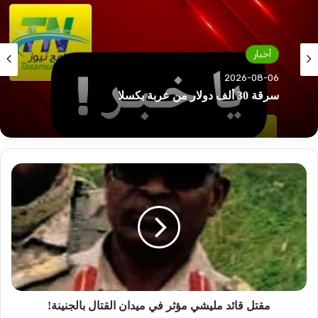
أخبار
أخبار
2026-08-06
2026-08-06
ترتيبات جديدة بالعودة الطوعية ودول تساهم في
البرنامج
مقتل
سرقة 30 ألف دولار من عربة بكسلا
قائد
مليشي
مؤثر
في
ميدان
القتال
بالجنينة!
مقتل قائد مليشي مؤثر في ميدان القتال بالجنينة!