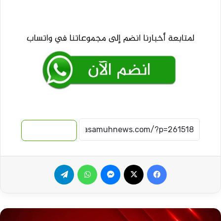
نسخ الرابط
فيسبوك
‫X
ماسنجر
واتساب
تيلقرام