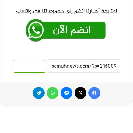
نسخ الرابط
فيسبوك
‫X
ماسنجر
واتساب
تيلقرام