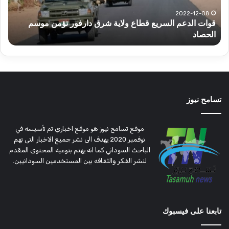
دارفور
الكه
تؤمن
(تح
2022-12-08
قوات الدعم السريع قطاع ولاية شرق دارفور تؤمن موسم
ع
موسم
وتغ
الحصاد
و
الحصاد
مرتق
تسامح نيوز
موقع تسامح نيوز هو موقع اخباري تم تأسيسه في
نوفمبر 2020 يهدف الى نشر جميع الاخبار التى تهم
الباحث السوداني كما انه يهتم بنوعية المحتوى المقدم
لنشر الفكر والثقافه بين المستخدمين السودانيين.
تابعنا على فيسبوك