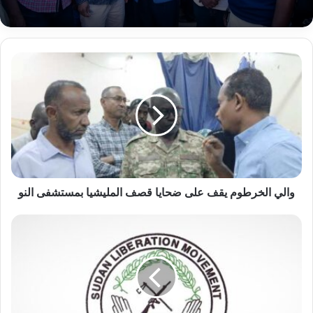
والي
الخرطوم
يقف
على
ضحايا
قصف
المليشيا
بمستشفى
النو
والي الخرطوم يقف على ضحايا قصف المليشيا بمستشفى النو
بيان
من
حركة
تحرير
السودان