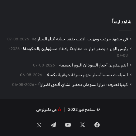
شاهد ايضاً
في مشهد مرعب ومهيب.. لاعب يفقد حياته أثناء المباراة!!
2026-08-07
رئيس الوزراء يصدر قرارات مفاجئة بإعفاء مسؤولين بالحكومة!
2026-
08-07
أهم عناوين أخبار السودان اليوم الجمعة
2026-08-07
المباحث تضبط أخطر متهم بسرقة دولارية بكسلا
2026-08-06
كينيا تعترف : قرار السودان بحظر الشاي ألحق اضراراً!!
2026-08-06
© تسامح نيوز 2022 |
مي تكنولوجي
‫X
فيسبوك
‫YouTube
تيلقرام
واتساب