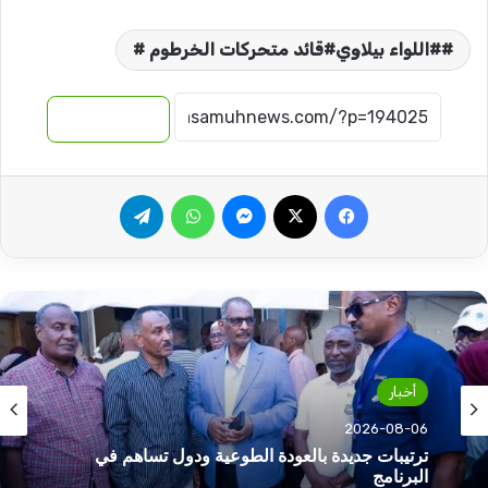
#اللواء بيلاوي#قائد متحركات الخرطوم #
نسخ الرابط
فيسبوك
‫X
ماسنجر
واتساب
تيلقرام
أخبار
2026-08-06
ترتيبات جديدة بالعودة الطوعية ودول تساهم في
البرنامج