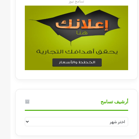
تسامح نيوز
أرشيف تسامح
أرشيف
تسامح