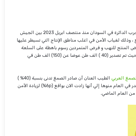
تأثر قطاع الصمغ كثيرا بفعل الحرب الدائرة في السودان منذ منتصف ابريل 2023 بين الجيش
، وذلك لغياب الأمن في اغلب مناطق الإنتاج التي تسيطر عليها
ض المنتج للنهب و فرض المتمردين رسوم باهظة على السلعة
مما أثر على الصادر لعام 2024 حيث تم تصدير (40 ) الف طن عوضا عن (150) الف طن في
صمغ العربي
الطيب العنان أن صادر الصمغ تدنى بنسبة (40% )
من (120/150)الف طن كانت تصدر في العام منوها إلي أنها زادت الان بواقع (6p%) لزيادة الأمن
من العام الماضي.