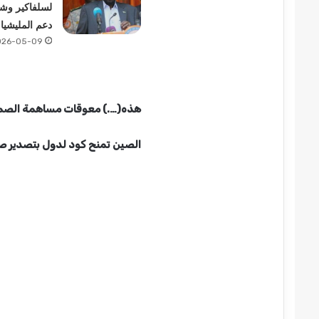
لسلفاكير و
دعم المليشيا!
026-05-09
هذه(….) معوقات مساهمة الصمغ
الصين تمنح كود لدول بتصدير 