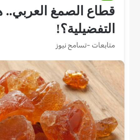
قطاع الصمغ العربي.. ه
التفضيلية؟!
متابعات -تسامح نيوز