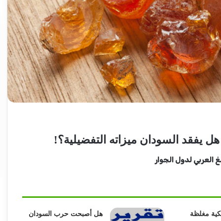
عبد
الماجد
عبد
الحميد
يكتب:
مشاكل
الكهرباء..
2026-08-03
(تحقيقات
هل يفقد السودان ميزاته التفضيلية؟!
ع ولاية شرق
عبد الماجد عبد الحميد يكتب: مشاكل
وتغييرات)
اد
الكهرباء.. (تحقيقات وتغييرات) مرتقبة..
مرتقبة..
 العربي لدول الجوار
كية مغلظة
هل أصبحت حرب السودان