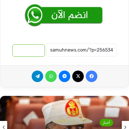
نسخ الرابط
فيسبوك
‫X
ماسنجر
واتساب
تيلقرام
أخبار