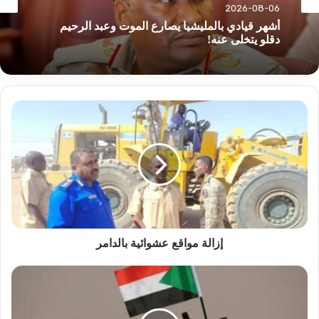
أخبار
2026-08-06
2026-08-06
إنتشار واسع للجيش السوداني على الحدود الإثيوبية..
ماذا هناك!
أشهر قيادي بالمليشيا يصارع الموت وعبد الرحيم
إزالة
دقلو يتخلى عنه!
مواقع
عشوائية
بالدامر
إزالة مواقع عشوائية بالدامر
انتصار
كاسح
وشل
حركة