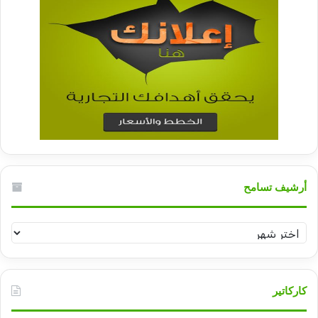
أرشيف تسامح
أرشيف
تسامح
كاركاتير