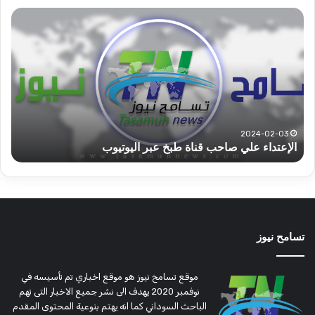
قوات
عبد
الدعم
الم
السريع
عبد
قطاع
الح
ولاية
يكت
شرق
مشا
دارفور
الكه
تؤمن
(تح
2022-12-08
قوات الدعم السريع قطاع ولاية شرق دارفور تؤمن موسم
ع
موسم
وتغ
الحصاد
و
الحصاد
مرتق
تسامح نيوز
موقع تسامح نيوز هو موقع اخباري تم تأسيسه في
نوفمبر 2020 يهدف الى نشر جميع الاخبار التى تهم
الباحث السوداني كما انه يهتم بنوعية المحتوى المقدم