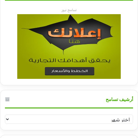
تسامح نيوز
أرشيف تسامح
أرشيف
تسامح