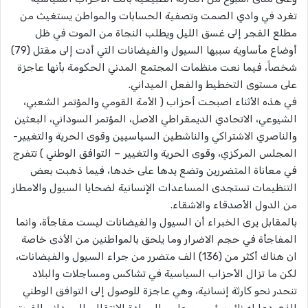
تغرد في وادي الصمت وتصفية الحسابات والمواطن يستغيث من
مطلع الفجر إلى غسق الليل ويطلب النجاة من الموت في ظل
أوضاع مأساوية سببها السيول والفيضانات التي أدت إلى مقتل (79)
شخصاً، فيما نعت منظمات المجتمع المدني الحكومة بأنها عاجزة
على مستوى التخطيط والفعل الميداني.
في هذه الأثناء اصبحت أحزاب ( الأمة القومي والمؤتمر الشعبي،
الشيوعي، الاتحادي الديمقراطي الاصل، المؤتمر السوداني، البعثين
والناصري الاشتراكي والناشطين السياسيين وقوى الحرية والتغيير-
المجلس المركزي، وقوى الحرية والتغيير – التوافق الوطني ) تتفرج
في معاناة المتضررين وتضع يدها على خدها، فيما ذهبت بعض
التنظيمات تستجدى المساعدات الإنسانية لضحايا السيول والامطار
من الدول الأصدقاء والاشقاء.
بالمقابل يرى الخبراء أن السيول والفيضانات ليست مفاجأة، وانما
المفاجأة في حجم الاضرار وما يلحق بالمواطنين من الأذى خاصة
ان هناك أكثر من (136) الف متضرر من جراء السيول والفيضانات،
لكن ما تزال الأحزاب السياسية في تشاكس ومساجلات والبلاد
تنحدر نحو كارثة إنسانية، وهي عاجزة للوصول إلى التوافق الوطني