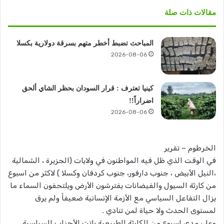
مقالات ذات صلة
المباحث تضبط أخطر متهم بسرقة دولارية بكسلا
2026-08-06
كينيا تعترف : قرار السودان بحظر الشاي ألحق
اضراراً!!
2026-08-06
الخرطوم – تقرير
في الوقت الذي ظل فيه المواطنون في ولايات (الجزيرة ، الشمالية
،النيل الأبيض ، جنوب دارفور، جنوب كردفان وكسلا ) لاكثر من اسبوع
من كارثة السيول والفيضانات يفترشون الأرض ويلتحفون السماء ما
يزال التفاعل السياسي مع الأزمة الإنسانية ضعيفاً ولم يرق
لمستوى الحدث ولا حياة لمن تنادي .
وعلى مدى اسبوع من الكارثة الطبيعية باتت الأحزاب السياسية