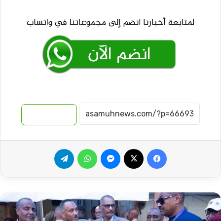
نسخ الرابط
فيسبوك
‫X
ماسنجر
واتساب
تيلقرام