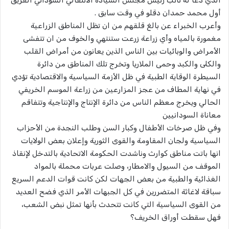
الذي دعا له نائب رئيس مجلس السيادة الانتقالي السوداني الفريق
أول محمد حمدان دقلو في وقت سابق .
وأعرب الخبراء عن بالغ قلقهم من ان تظل المناطق الزراعية
مغمورة بالمياه وأي زراعة زرعت ستنتهي والخوف من ان تتفشى
الأمراض والوبائيات بين الناس الذين يعانون من أمراض القلب
والكلى والكبد وحمى الملاريا وتخرج تلك المناطق من دائرة
السيطرة الوقاية الطبية في ظل الأزمة السياسية والاقتصادية تؤدي
في نهاية المطاف من عجز المزارعين من زراعة الموسم الخريفي
الحالي ويخرج معظم الناس من دائرة الإنتاج والإنتاجية وتتفاقم
معاناة السودانيين
وفي ظل صرخات الأطفال وكبار السن وطلب النجدة من الأحزاب
السياسية ولجان المقاومة والقوى الثورية وإعلان بعض الولايات
انها باتت مناطق كوارث وناشدت الحكومة الاتحادية بالتدخل لإنقاذ
الموقف من السيول والامطار، وصلت عربات محملة بالمواد
الغذائية والطبية من بعض الجهات لكن كانت قوات الدعم السريع
سباقة لاغاثة المتضررين في كل الجبهات الأمر الذي فضح العديد
من القوى السياسية التي كانت تتحدث بأنها تمثل نبض الشعب،
فهل سقطت أوراق الخريف؟