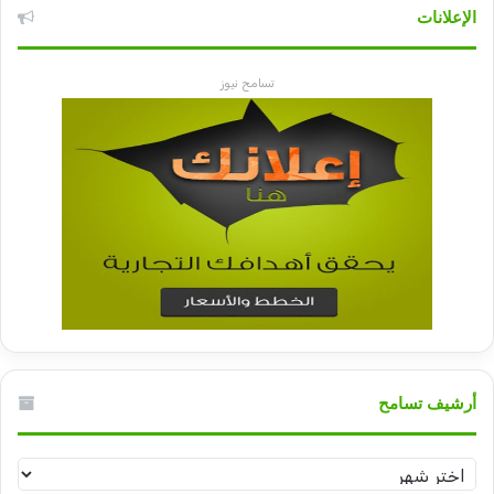
الإعلانات
تسامح نيوز
أرشيف تسامح
أرشيف
تسامح