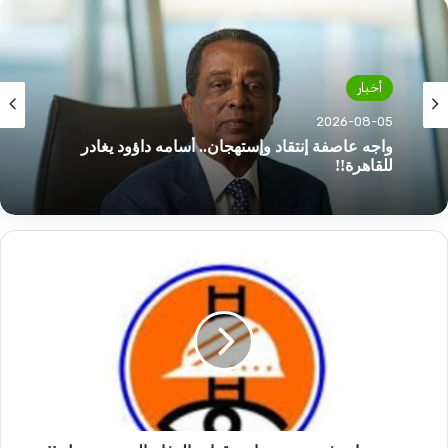
أخبار
أخبار
2026-08-05
2026-08-05
وزارة الصحة بولاية الجزيرة تكشف تفاصيل حريق
مستشفى مدني
حدث
واجه عاصفة إنتقاد وإستهجان.. أسامه داؤود يغادر
نادر
للقاهرة!!
في
بورتسودان
وقوات
الدفاع
المدني
تتدخل
!!