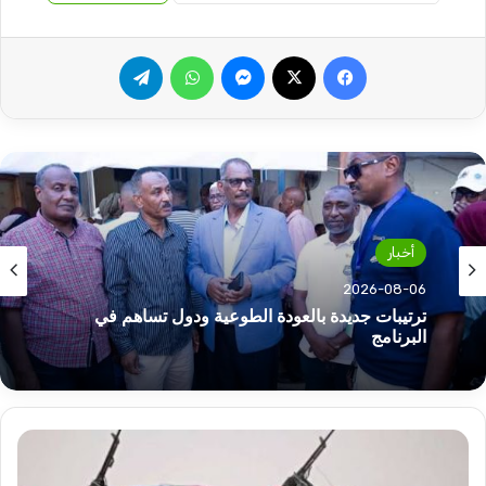
فيسبوك
‫X
ماسنجر
واتساب
تيلقرام
أخبار
2026-08-06
ترتيبات جديدة بالعودة الطوعية ودول تساهم في
البرنامج
هكذا
غيرت
المليشيا