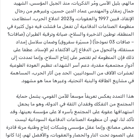
مالهم، بليل الأسى ومُر الذكريات، منذ الجيل المؤسس، الشهيد
جمال زمقان والمهندس عماد الدين حسين، وغيرهم من رجال
الإنقاذ، فبين 1997 والعقوبات، و2023 اندلاع الحرب، استطاعت
منظومة الصناعات الدفاعية أن تفعل ما فشلت فيه دول كثيرة في
المنطقة، توطين الذخيرة والسلاح، صيانة وترقية الطيران (صافات1
– صافات 03 نموذجاً) ( مسيّرة سفروق) وضمان سلاسل إمداد
مستقلة، والتحول من الدفاع إلى الاكتفاء ثم الإسناد. عطفا على
ذلك فإن المنظومة لم تقتصر على إنتاج السلاح، وإنما تمددت إلى
أدوار مجتمعية مقدرة، دعم أسر الشهداء، تنظيم العودة الطوعية
لعشرات الآلاف من السودانيين، الحد مِن أثار الحرب، المساهمة
في مشاريع الطاقة والبنية التحتية، وغيرها مما هو مشهود.
هذا التمدد يعكس تعريفاً موسعاً للأمن القومي، يشمل حماية
المجتمع من التفكك وفقدان الثقة في الدولة، وهو ما يجعل
استهدافها عقوبة على المجتمع بأسره لا على مؤسسة بعينها، وقد
تأكد لنا، لهم، أن منظومة الصناعات الدفاعية السودانية ليست
محض مصانع، وإنما عقل مؤسسي وشبكات إنتاج وطنية مرنة قادرة
على الصمود تحت النار والحصار والعقوبات، والأفضل لهم، إذا كانوا