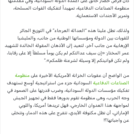
كان فرض حصار خانق على أعمدة الدولة السودانية، وفي مقدمتها
منظومة الصناعات الدفاعية، تمهيداً لتفكيك القوات المسلحة،
وتمرير الأجندات الاستعمارية.
ولذلك، تطل علينا هذه “العدالة العرجاء” في التوزيع الجائر
للقوبات بين الدولة ومؤسساتها الوطنية من جانب، والمليشيا
الإرهابية من جانب آخر، لتعيد إلى الأذهان المقولة الخالدة للشهيد
عمر المختار: «إن سيف عدالتكم لم يكن يوماً مسلطاً إلا على رقابنا،
ولم تكن قوانينكم إلا وسيلة لشرعنة ظلمكم».”
من الواضح أن عقوبات الخزانة الأمريكية الأخيرة على
منظومة
الصناعات الدفاعية
السودانية جزء من استراتيجية أوسع تستهدف
تفكيك مؤسسات الدولة السودانية، وضرب قدرتها على الصمود في
وجه الحرب، وهى منظومة تقوم بدورها فقط في تجهيز الجيش
لمواجهة هذا العدوان الخارجي، فهل تريدها أمريكا، واللوبي
الإماراتي، أن تظل مكتوفة الأيدي، تتفرج على هذه الدمار، وتتخلى
عن واجباتها؟!