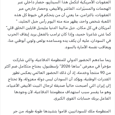
العقوبات الأمريكية لتكمل هذا السيناريو، حصار داخلي عبر
الهجمات والمسيّرات، الفاشر والأبيض، وحصار خارجي عبر
العقوبات، بالتزامن، ما يعني أن من يتحكم في خيوط كل هذه
اللعبة شخص واحد، يظهر منه منه اليوم رأس جبل الجليد، ”
أمريكان في كل مكان.. ديل مالينا الدنيا مِلِيديل قايلين الخلق قَلي”
كما غنى شاعرنا حميد، وإذا كان ترامب بالفعل يريد إيقاف الحرب
في السودان، عليه أن يكف يده ومساعده بولص ولوبي أبوظبي عنا،
ويعاقب نفسه الأمارة بالسوء.
ربما ساءهم الحضور الدولي للمنظومة الدفاعية، والتي شاركت
مؤخراً في معرض “ساها 2026” بإسطنبول، بجناح متكامل ضم أكثر
من 90 منتجاً وخدمة، إذ أن ذلك الحضور العالمي يعكس تطور
القدرات الوطنية، ويؤكد أن السودان ليس دولة معزولة، ولا تحتاج
إلى إيران التي أصبحت حالياً صديقة لرجال البيت الأبيض الأغبياء،
وهو ما يفسر سبب استهداف منظومتنا الدفاعية، لأن وجودها
الفاعل يربك حسابات القوى الكبرى.
المنظومة ملك للسودانيين، قاموا بتشيدها طوبة طوبة، من حر