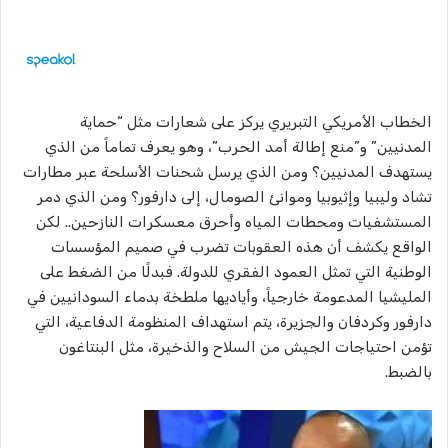
الخطاب الأمريكي التبريري يركز على شعارات مثل “حماية
المدنيين” و”منع إطالة أمد الحرب”، وهو يعرف تماماً من الذي
يستهدف المدنيين؟ ومن الذي يرسل شحنات الأسلحة عبر مطارات
تشاد وليبيا وإثيوبيا وموانئ الصومال، إلى دارفور؟ ومن الذي دمر
المستشفيات ومحطات المياه وأحرق معسكرات النازحين.. لكن
الواقع يكشف أن هذه العقوبات تضرب في صميم المؤسسات
الوطنية التي تمثل العمود الفقري للدولة. فبدلًا من الضغط على
المليشيا المدعومة خارجياً، وأياديها ملطخة بدماء السودانيين في
دارفور وكردفان والجزيرة، يتم استهداف المنظومة الدفاعية، التي
تؤمن احتياجات الجيش من السلاح والذخيرة، مثل البنتاغون
بالضبط.