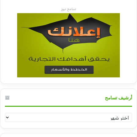
تسامح نيوز
أرشيف تسامح
أرشيف
تسامح