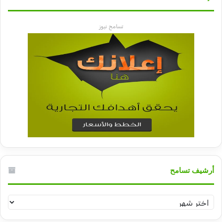
تسامح نيوز
أرشيف تسامح
أرشيف
تسامح