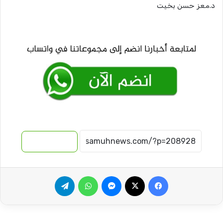
د.معز حسن بخيت
نسخ الرابط
فيسبوك
‫X
ماسنجر
واتساب
تيلقرام