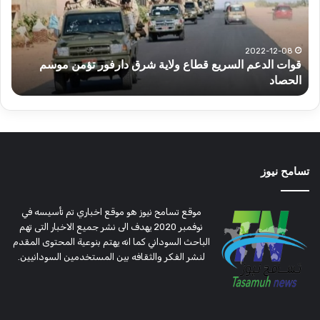
ولاية
يكت
شرق
مشا
دارفور
الكه
تؤمن
(تح
2022-12-08
قوات الدعم السريع قطاع ولاية شرق دارفور تؤمن موسم
ع
موسم
وتغ
الحصاد
و
الحصاد
مرتق
تسامح نيوز
موقع تسامح نيوز هو موقع اخباري تم تأسيسه في
نوفمبر 2020 يهدف الى نشر جميع الاخبار التى تهم
الباحث السوداني كما انه يهتم بنوعية المحتوى المقدم
لنشر الفكر والثقافه بين المستخدمين السودانيين.