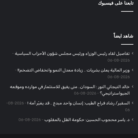
تابعنا على فيسبوك
شاهد ايضاً
تفاصيل لقاء رئيس الوزراء ورئيس مجلس شؤون الأحزاب السياسية
2026-08-06
وزير المالية يعلن بشريات .. زيادة معدل النمو وانخفاض التضخم!!
2026-08-06
خالد التيجاني النور : السودان.. متى يفيق للاستثمار في موارده وموقعه
الجيواستراتيجي؟
2026-08-06
السفير/ رشاد فراج الطيب: إنسان واحد مبدع .. قد يغيّر أمة !
2026-08-
06
د. ياسر محجوب الحسين: حكومة الظل بالمقلوب
2026-08-06