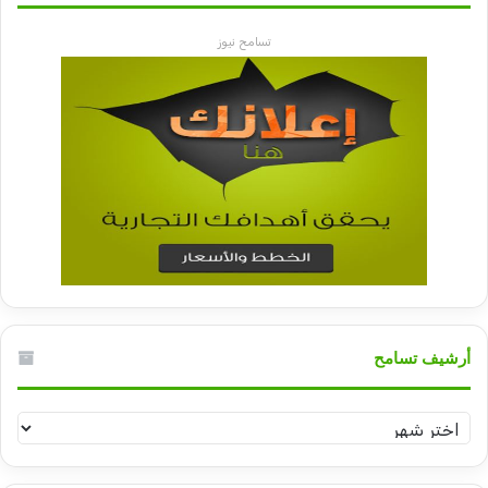
تسامح نيوز
أرشيف تسامح
أرشيف
تسامح