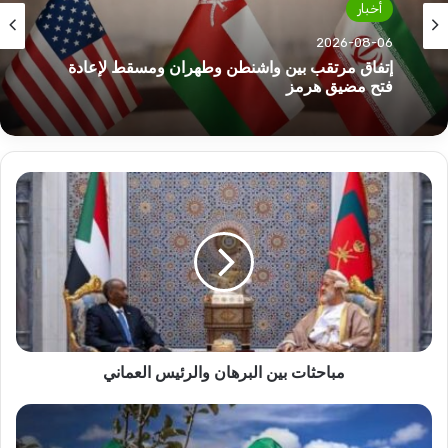
أخبار
2026-08-06
إتفاق مرتقب بين واشنطن وطهران ومسقط لإعادة
فتح مضيق هرمز
مباحثات
بين
البرهان
والرئيس
العماني
مباحثات بين البرهان والرئيس العماني
تعهدات
لشركة