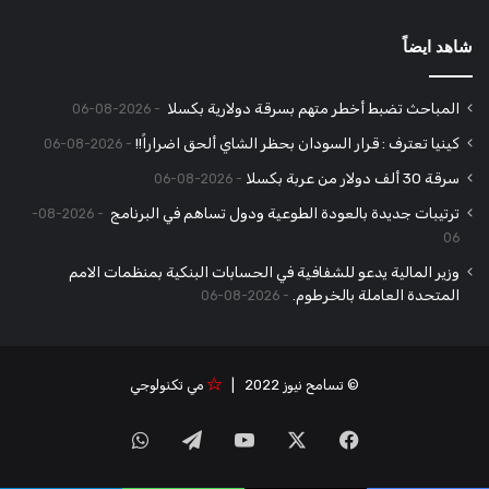
شاهد ايضاً
المباحث تضبط أخطر متهم بسرقة دولارية بكسلا
2026-08-06
كينيا تعترف : قرار السودان بحظر الشاي ألحق اضراراً!!
2026-08-06
سرقة 30 ألف دولار من عربة بكسلا
2026-08-06
ترتيبات جديدة بالعودة الطوعية ودول تساهم في البرنامج
2026-08-
06
وزير المالية يدعو للشفافية في الحسابات البنكية بمنظمات الامم
المتحدة العاملة بالخرطوم.
2026-08-06
© تسامح نيوز 2022 |
مي تكنولوجي
‫X
فيسبوك
‫YouTube
تيلقرام
واتساب