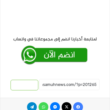
نسخ الرابط
فيسبوك
‫X
ماسنجر
واتساب
تيلقرام