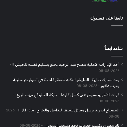
تابعنا على فيسبوك
شاهد ايضاً
أحد الإدارات الأهلية ينصح عبد الرحيم دقلو بتسليم نفسه للجيش !!
2026-08-08
بعد معارك ضارية.. المليشيا تتكبد خسائر فادحة في أسوار بئر سليبة
بغرب دافور
2026-08-08
قوات الاطورو تسيطر على كامل كاودا .. حركة الحلو في مهب الريح!
2026-08-08
المصباح ابو زيد يرسل رسائل عميقة للداخل والخارج.. ماذا قال !!
2026-
08-08
ناد مصري يكسب خدمات نجم منتخب السودان
2026-08-08