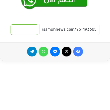
نسخ الرابط
فيسبوك
‫X
ماسنجر
واتساب
تيلقرام