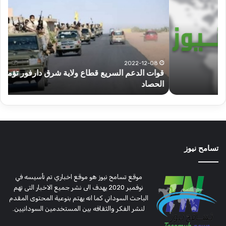
السريع
عبد
قطاع
الح
ولاية
يكت
شرق
مشا
دارفور
الكه
تؤمن
(تح
2022-12-08
قوات الدعم السريع قطاع ولاية شرق دارفور تؤمن موسم
ع
موسم
وتغ
الحصاد
و
الحصاد
مرتق
تسامح نيوز
موقع تسامح نيوز هو موقع اخباري تم تأسيسه في
نوفمبر 2020 يهدف الى نشر جميع الاخبار التى تهم
الباحث السوداني كما انه يهتم بنوعية المحتوى المقدم
لنشر الفكر والثقافه بين المستخدمين السودانيين.