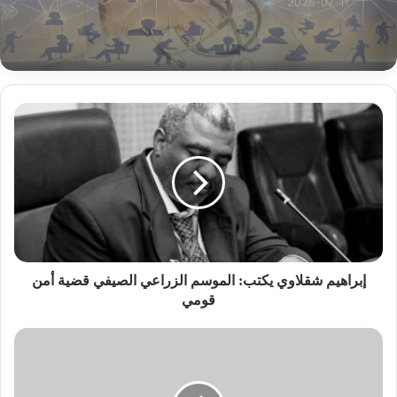
غير مصنف
عندما تُباع أسرار الدولة في “المنطقة الحرة” بدبي ..
صدمة وطنية مروعة!!
2026-07-11
إبراهيم
شقلاوي
انجاز غير مسبوق لطبيب سوداني بالسعودية
يكتب:
الموسم
الزراعي
الصيفي
قضية
أمن
قومي
إبراهيم شقلاوي يكتب: الموسم الزراعي الصيفي قضية أمن
قومي
الخارجية
ترفع
دبلوماسيين
إلى