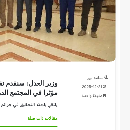
عبد
الماجد
عبد
الحميد
يكتب:
مشاكل
الكهرباء..
2026-08-03
20
(تحقيقات
تسامح نيوز
عم السريع قطاع ولاية شرق
عبد الماجد عبد الحميد 
وزير العدل: سنقدم تق
وتغييرات)
2025-12-21
ؤمن موسم الحصاد
الكهرباء.. (تحقيقات وتغي
مرتقبة..
مؤثرا في المجتمع الد
دقيقة واحدة
يلتقي بلجنة التحقيق في جرائم
ا
مقالات ذات صلة