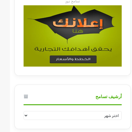
تسامح نيوز
أرشيف تسامح
أرشيف
تسامح