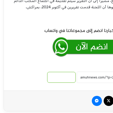
، مشيراً إلى أن التقرير سيتم تقديمه في اجتماع المكتب الدائم
في السادس من أبريل 2026، منوها أن اللجنة قدمت تقريرين في أكتوبر 2024، بمراكش،
تفاصيل لقاء رئيس الوزراء ورئيس مجلس
شؤون الأحزاب السياسية
وزير المالية يعلن بشريات .. زيادة معدل النمو
وانخفاض التضخم!!
نسخ الرابط
وزير الثروة الحيوانية يتحدث عن فتح أسواق
صادرات اللحوم بالسعودية ودول مجلس التعاون
الخليجي!
سبوك
‫X
ماسنجر
بنك أمدرمان الوطني يشهد تنفيذ أول عملية
سحب نقدي عبر الصراف الآلي