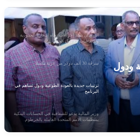
السودان يتخذ إجراءات تجاه التجارة الحدودية
والاتفاقيات مع دول الجوار
سرقة 30 ألف دولار من عربة بكسلا
ترتيبات جديدة بالعودة الطوعية ودول تساهم في
البرنامج
مم
وزير المالية يدعو للشفافية في الحسابات البنكية
بمنظمات الامم المتحدة العاملة بالخرطوم.
ة ودول
وزير مصري: لن نسمح ببناء سدود إثيوبية جديدة
على مجرى النيل