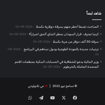
شاهد ايضاً
المباحث تضبط أخطر متهم بسرقة دولارية بكسلا
2026-08-06
كينيا تعترف : قرار السودان بحظر الشاي ألحق اضراراً!!
2026-08-06
سرقة 30 ألف دولار من عربة بكسلا
2026-08-06
ترتيبات جديدة بالعودة الطوعية ودول تساهم في البرنامج
2026-08-
06
وزير المالية يدعو للشفافية في الحسابات البنكية بمنظمات الامم
المتحدة العاملة بالخرطوم.
2026-08-06
© تسامح نيوز 2022 |
مي تكنولوجي
‫X
فيسبوك
‫YouTube
تيلقرام
واتساب