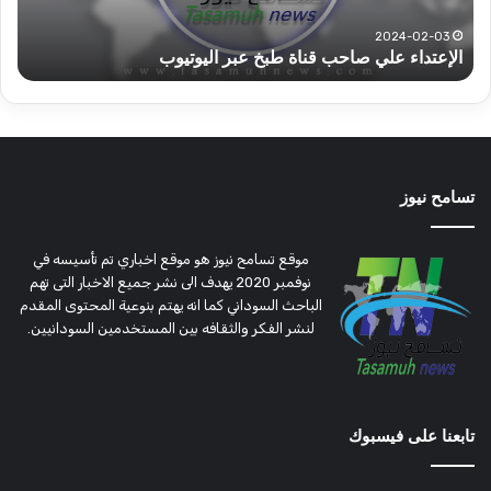
تؤمن
(تح
2022-12-08
قوات الدعم السريع قطاع ولاية شرق دارفور تؤمن موسم
ع
موسم
وتغ
الحصاد
و
الحصاد
مرتق
تسامح نيوز
موقع تسامح نيوز هو موقع اخباري تم تأسيسه في
نوفمبر 2020 يهدف الى نشر جميع الاخبار التى تهم
الباحث السوداني كما انه يهتم بنوعية المحتوى المقدم
لنشر الفكر والثقافه بين المستخدمين السودانيين.
تابعنا على فيسبوك