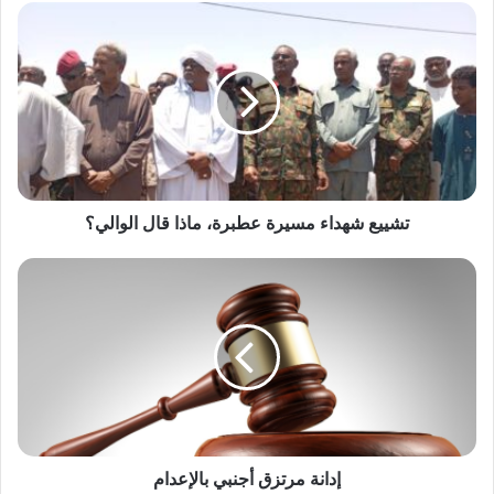
تشييع
وزير مصري: لن نسمح ببناء سدود إثيوبية جديدة على
شهداء
مجرى النيل
مسيرة
عطبرة،
ماذا
قال
الوالي؟
تشييع شهداء مسيرة عطبرة، ماذا قال الوالي؟
إدانة
مرتزق
أجنبي
بالإعدام
إدانة مرتزق أجنبي بالإعدام