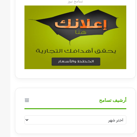
تسامح نيوز
أرشيف تسامح
أرشيف
تسامح