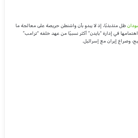
ودان
ظل متذبذبًا، إذ لا يبدو بأن واشنطن حريصة على معالجة ما
هتمامها في إدارة “بايدن” أكثر نسبيًا من عهد خلفه “ترامب”
يج، وصراع إيران مع إسرائيل.