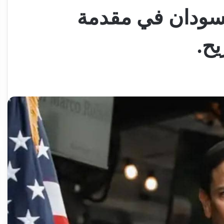
لسودان في مقدمة
يح.