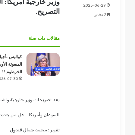
وزير خارجية أمريكا: ال
2025-06-29
التصريح.
2 دقائق
مقالات ذات صلة
كواليس تأجيل
المبعوثة الأور
الخرطوم !!
026-07-30
بعد تصريحات وزير خارجية واش
السودان وأمريكا .. هل من جديد ..
تقرير : محمد جمال قندول