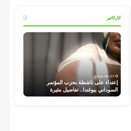
كاركاتير
أهم
عناوين
أخبار
السودان
اليوم
الثلاثاء
202
على ناشطة بحزب المؤتمر
2025-07-01
 بيوغندا.. تفاصيل مثيرة
أهم عناوين أخبار السودان