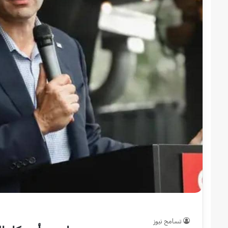
قوات
الدعم
السريع
قطاع
ولاية
شرق
دارفور
2022-12-08
تؤمن
قوات الدعم السريع قطاع ولاية شرق
موسم
دارفور تؤمن موسم الحصاد
الحصاد
تسامح نيوز