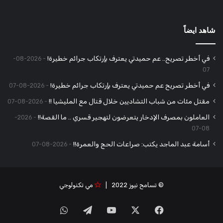
شاهد ايضاً
في أخطر تصريح.. عم حميدتي يعترف بإرتكاب جرائم خطيرة!
2026-08-
07
في أخطر تصريح عم حميدتي يعترف بإرتكاب جرائم خطيرة!
2026-08-07
مقتل مئات من شباب التشاديين خلال قتال مع المليشيا !!
2026-08-07
العاملون بمصرف الإدخار يتعرضون لتهجير قسري .. ما القصة!!
2026-
08-07
أسامة عبد الماجد يكتب: صراعات الحج والعمرة!!
2026-08-07
© تسامح نيوز 2022 |
مي تكنولوجي
‫X
فيسبوك
‫YouTube
تيلقرام
واتساب