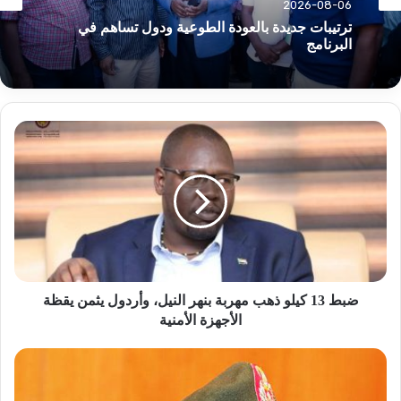
أخبار
2026-08-06
2026-08-06
ترتيبات جديدة بالعودة الطوعية ودول تساهم في
البرنامج
ضبط
وزير المالية يدعو للشفافية في الحسابات البنكية
13
بمنظمات الامم المتحدة العاملة بالخرطوم.
كيلو
ذهب
مهربة
بنهر
النيل،
وأردول
يثمن
يقظة
ضبط 13 كيلو ذهب مهربة بنهر النيل، وأردول يثمن يقظة
الأجهزة
الأجهزة الأمنية
الأمنية
تصريحات
مثيرة
من