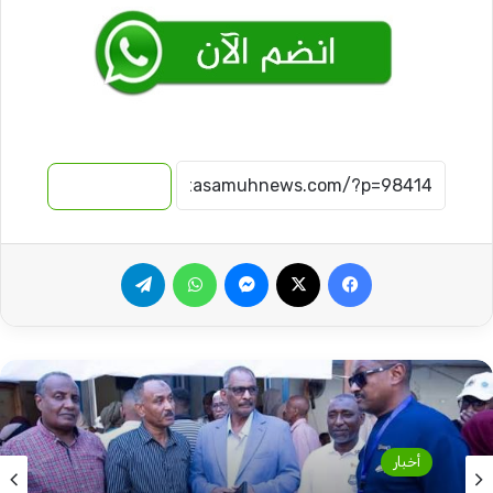
نسخ الرابط
فيسبوك
‫X
ماسنجر
واتساب
تيلقرام
أخبار