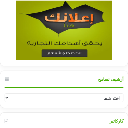
أرشيف تسامح
أرشيف
تسامح
كاركاتير