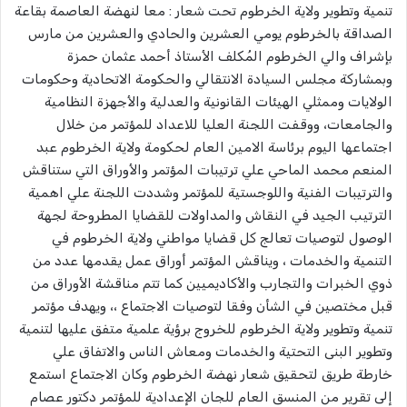
تنمية وتطوير ولاية الخرطوم تحت شعار : معا لنهضة العاصمة بقاعة
الصداقة بالخرطوم يومي العشرين والحادي والعشرين من مارس
بإشراف والي الخرطوم المُكلف الأستاذ أحمد عثمان حمزة
وبمشاركة مجلس السيادة الانتقالي والحكومة الاتحادية وحكومات
الولايات وممثلي الهيئات القانونية والعدلية والأجهزة النظامية
والجامعات، ووقفت اللجنة العليا للاعداد للمؤتمر من خلال
اجتماعها اليوم برئاسة الامين العام لحكومة ولاية الخرطوم عبد
المنعم محمد الماحي علي ترتيبات المؤتمر والأوراق التي ستناقش
والترتيبات الفنية واللوجستية للمؤتمر وشددت اللجنة علي اهمية
الترتيب الجيد في النقاش والمداولات للقضايا المطروحة لجهة
الوصول لتوصيات تعالج كل قضايا مواطني ولاية الخرطوم في
التنمية والخدمات ، ويناقش المؤتمر أوراق عمل يقدمها عدد من
ذوي الخبرات والتجارب والأكاديميين كما تتم مناقشة الأوراق من
قبل مختصين في الشأن وفقا لتوصيات الاجتماع ،، ويهدف مؤتمر
تنمية وتطوير ولاية الخرطوم للخروج برؤية علمية متفق عليها لتنمية
وتطوير البنى التحتية والخدمات ومعاش الناس والاتفاق علي
خارطة طريق لتحقيق شعار نهضة الخرطوم وكان الاجتماع استمع
إلى تقرير من المنسق العام للجان الإعدادية للمؤتمر دكتور عصام