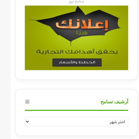
تسامح نيوز
أرشيف تسامح
أرشيف
تسامح