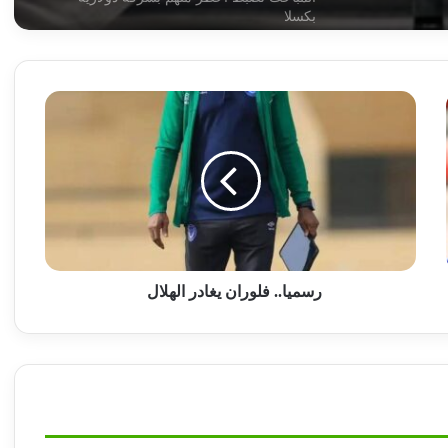
اضراراً!!
سرقة 30 ألف دولار من عربة بكسلا
رسميا..
فلوران
يغادر
ترتيبات جديدة بالعودة الطوعية ودول تساهم في
الهلال
البرنامج
وزير المالية يدعو للشفافية في الحسابات البنكية
بمنظمات الامم المتحدة العاملة بالخرطوم.
رسميا.. فلوران يغادر الهلال
وزير مصري: لن نسمح ببناء سدود إثيوبية جديدة
على مجرى النيل
يا خبر.. الإمارات تبتلع اكبر مناجم الذهب في
السودان !!