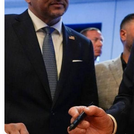
إعتداء
على
ناشطة
بحزب
المؤتمر
السوداني
بيوغندا..
2026-04-07
تفاصيل
يكتب: مشاكل
إعتداء على ناشطة بحزب المؤتمر
مثيرة
يرات) مرتقبة..
السوداني بيوغندا.. تفاصيل مثيرة