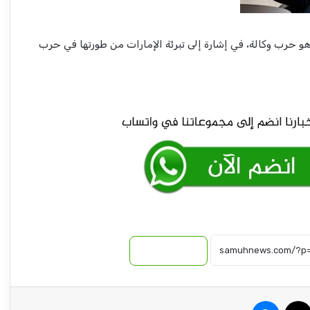
كينيا تعترف : قرار السودان بحظر الشاي ألحق
اضراراً!!
 هو حرب وكالة، في إشارة إلى تبرئة الإمارات من طورتها في حرب
سرقة 30 ألف دولار من عربة بكسلا
ترتيبات جديدة بالعودة الطوعية ودول تساهم في
البرنامج
وزير المالية يدعو للشفافية في الحسابات البنكية
بمنظمات الامم المتحدة العاملة بالخرطوم.
نسخ الرابط
وزير مصري: لن نسمح ببناء سدود إثيوبية جديدة
على مجرى النيل
سبوك
‫X
ماسنجر