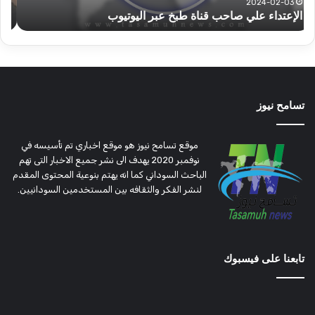
قوات الدعم السريع قطاع ولاية شرق دارفور تؤمن موسم
ع
موسم
وتغ
الحصاد
و
الحصاد
مرتق
تسامح نيوز
موقع تسامح نيوز هو موقع اخباري تم تأسيسه في
نوفمبر 2020 يهدف الى نشر جميع الاخبار التى تهم
الباحث السوداني كما انه يهتم بنوعية المحتوى المقدم
لنشر الفكر والثقافه بين المستخدمين السودانيين.
تابعنا على فيسبوك