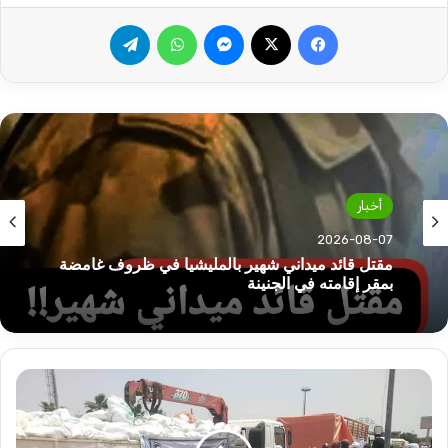
فيسبوك
‫X
ماسنجر
واتساب
تيلقرام
أخبار
أخبار
2026-08-07
2026-08-07
القوات المسلحة تبدأ احتفالاتها عبر هذه الفعالية!!
منظمة
مقتل قائد ميداني شهير بالمليشيا في ظروف غامضة
الدعوة
بمقر إقامته في الجنينة
الاسلامية
تدعم