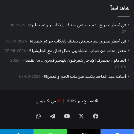
شاهد ايضاً
في أخطر تصريح.. عم حميدتي يعترف بإرتكاب جرائم خطيرة!
2026-08-
07
في أخطر تصريح عم حميدتي يعترف بإرتكاب جرائم خطيرة!
2026-08-07
مقتل مئات من شباب التشاديين خلال قتال مع المليشيا !!
2026-08-07
العاملون بمصرف الإدخار يتعرضون لتهجير قسري .. ما القصة!!
2026-
08-07
أسامة عبد الماجد يكتب: صراعات الحج والعمرة!!
2026-08-07
© تسامح نيوز 2022 |
مي تكنولوجي
‫X
فيسبوك
‫YouTube
تيلقرام
واتساب