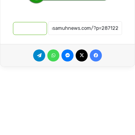
نسخ الرابط
فيسبوك
‫X
ماسنجر
واتساب
تيلقرام