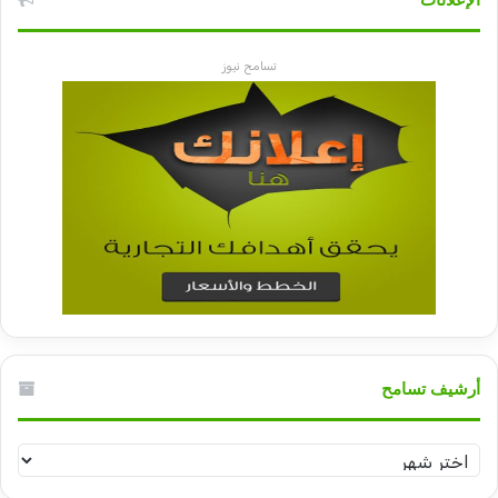
الإعلانات
تسامح نيوز
أرشيف تسامح
أرشيف
تسامح