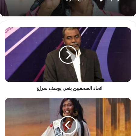
اتحاد
الصحفيين
ينعي
يوسف
سراج
اتحاد الصحفيين ينعي يوسف سراج
القاهرة:
تتويج
ملكة
جمال
السودان
للزي