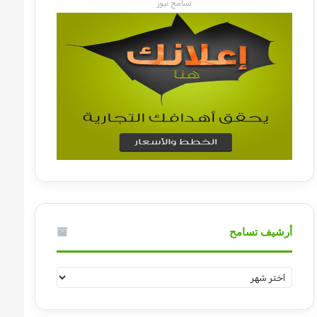
تسامح نيوز
أرشيف تسامح
أرشيف
تسامح