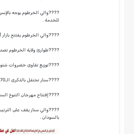
????والي الخرطوم يوجه بالإسر
للخدمة .
????والي الخرطوم يفتتح بازار أسواق الكرامة رق
????طوارئ ولاية الخرطوم تصدر 
????توزيع تقاوى خضروات شتوية ل
????سنار تحتفل بالذكرى الـ70 لاستقلال السودان من داخل البرلمان .
????إفتتاح مهرجان التنوع السنار
????والي سنار يقف على الترتيبا
بالسودان .