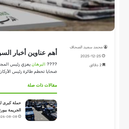
عبد
الماجد
عبد
محمد سعيد الصحاف
أهم عناوين أخبار الس
الحميد
2025-12-25
يكتب:
????
البرهان
يعزي رئيس المجلس
مشاكل
2 دقائق
الكهرباء..
ضحايا تحطم طائرة رئيس الأركان 
2026-08-03
2022-12
(تحقيقات
 الدعم السريع قطاع ولاية شرق
عبد الماجد عبد الح
وتغييرات)
مقالات ذات صلة
ور تؤمن موسم الحصاد
الكهرباء.. (تحقيقات
مرتقبة..
حملة كبرى ل
الجريمة ببور
026-08-08