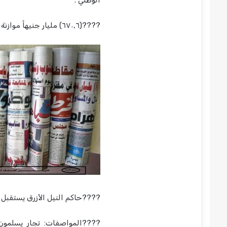
الوطني .
????(٦٧٠,٦) مليار جنيهاً موازنة ولاية الجزيرة للعام ٢٠٢٦م بزيارة ٩٧ ٪ عن العام ٢٠٢٥م .
????حاكم النيل الأزرق يستقبل م
????المواصفات: تجار يسلمون (47) طناً من السلع الفاسدة طواعية بالنيل الأز