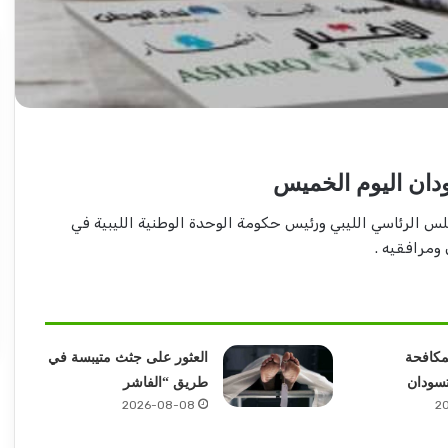
إعتداء
على
ناشطة
ودان اليوم الخميس
بحزب
المؤتمر
 الرئاسي الليبي ورئيس حكومة الوحدة الوطنية الليبية في
السوداني
بيوغندا..
ومرافقيه .
2026-04-07
تفاصيل
ميد يكتب: مشاكل
إعتداء على ناشطة بحزب المؤتمر
مثيرة
 وتغييرات) مرتقبة..
السوداني بيوغندا.. تفاصيل مثيرة
مكافحة
العثور على جثث متيبسة في
تسودان
طريق “الفاشر
2026-08-08
2