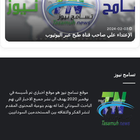
ولاية
يكت
شرق
مشا
دارفور
الكه
تؤمن
(تح
2022-12-08
قوات الدعم السريع قطاع ولاية شرق دارفور تؤمن موسم
ع
موسم
وتغ
الحصاد
و
الحصاد
مرتق
تسامح نيوز
موقع تسامح نيوز هو موقع اخباري تم تأسيسه في
نوفمبر 2020 يهدف الى نشر جميع الاخبار التى تهم
الباحث السوداني كما انه يهتم بنوعية المحتوى المقدم
لنشر الفكر والثقافه بين المستخدمين السودانيين.