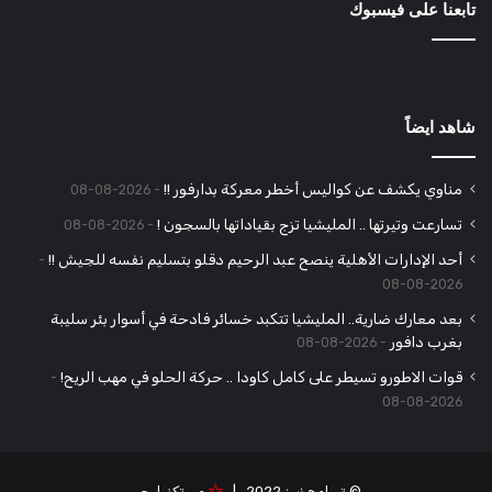
تابعنا على فيسبوك
شاهد ايضاً
مناوي يكشف عن كواليس أخطر معركة بدارفور !!
2026-08-08
تسارعت وتيرتها .. المليشيا تزج بقياداتها بالسجون !
2026-08-08
أحد الإدارات الأهلية ينصح عبد الرحيم دقلو بتسليم نفسه للجيش !!
2026-08-08
بعد معارك ضارية.. المليشيا تتكبد خسائر فادحة في أسوار بئر سليبة
بغرب دافور
2026-08-08
قوات الاطورو تسيطر على كامل كاودا .. حركة الحلو في مهب الريح!
2026-08-08
© تسامح نيوز 2022 |
مي تكنولوجي