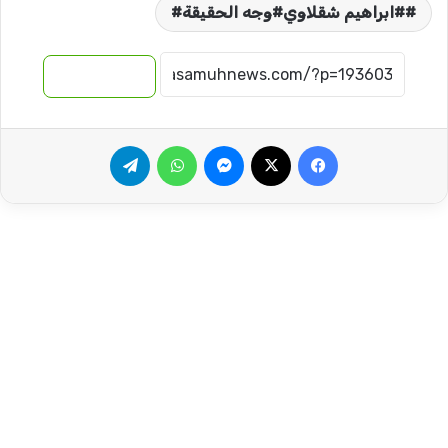
#ابراهيم شقلاوي#وجه الحقيقة#
نسخ الرابط
فيسبوك
‫X
ماسنجر
واتساب
تيلقرام