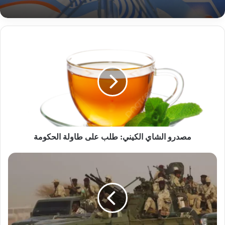
مصدرو
حدث غريب القبض على متهم بسرقة وقيادة بص
الشاي
سياحي
الكيني:
طلب
على
طاولة
الحكومة
مصدرو الشاي الكيني: طلب على طاولة الحكومة
هلاك
أخطر
قادة
الدعم
السريع
بوسط
الخرطوم