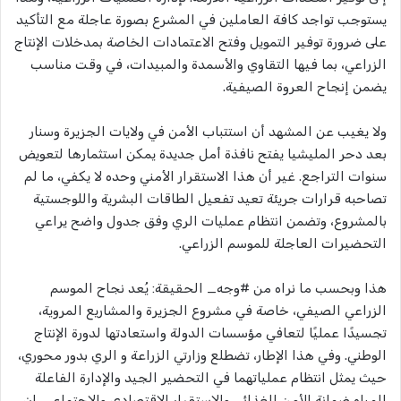
يستوجب تواجد كافة العاملين في المشرع بصورة عاجلة مع التأكيد
على ضرورة توفير التمويل وفتح الاعتمادات الخاصة بمدخلات الإنتاج
الزراعي، بما فيها التقاوي والأسمدة والمبيدات، في وقت مناسب
يضمن إنجاح العروة الصيفية.
ولا يغيب عن المشهد أن استتباب الأمن في ولايات الجزيرة وسنار
بعد دحر المليشيا يفتح نافذة أمل جديدة يمكن استثمارها لتعويض
سنوات التراجع. غير أن هذا الاستقرار الأمني وحده لا يكفي، ما لم
تصاحبه قرارات جريئة تعيد تفعيل الطاقات البشرية واللوجستية
بالمشروع، وتضمن انتظام عمليات الري وفق جدول واضح يراعي
التحضيرات العاجلة للموسم الزراعي.
هذا وبحسب ما نراه من #وجه_ الحقيقة: يُعد نجاح الموسم
الزراعي الصيفي، خاصة في مشروع الجزيرة والمشاريع المروية،
تجسيدًا عمليًا لتعافي مؤسسات الدولة واستعادتها لدورة الإنتاج
الوطني. وفي هذا الإطار، تضطلع وزارتي الزراعة و الري بدور محوري،
حيث يمثل انتظام عملياتهما في التحضير الجيد والإدارة الفاعلة
للمياه ضمانة للأمن الغذائي والاستقرار الاقتصادي والاجتماعي. إن