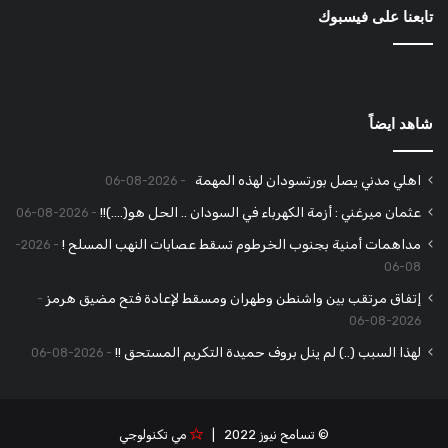
تابعنا على فيسبوك
شاهد ايضاً
اهلي مدني يصل بورتسودان لهذه المهمة
2026-08-06
عثمان ميرغني : أزمة الكهرباء في السودان .. الحل هو(….)!!
2026-08-06
مداهمات أمنية بجنوب الخرطوم تسقط عصابات النهب المسلح !
2026-
08-06
إتفاق مرتقب بين واشنطن وطهران ومسقط لإعادة فتح مضيق هرمز
2026-08-06
لهذا السبب (..) لم ينل بروف حميدة التكريم المستحق !!
2026-08-06
© تسامح نيوز 2022 |
مي تكنولوجي