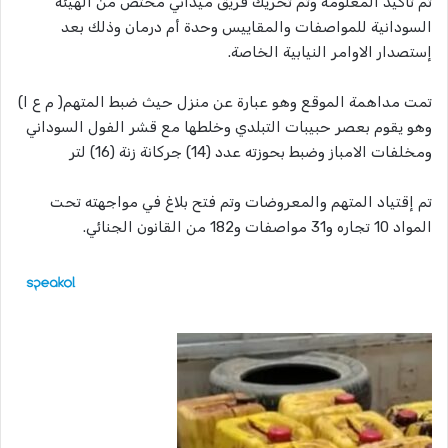
تم تأكيد المعلومه وتم تحريك فريق ميداني مختص من الهيئة
السودانية للمواصفات والمقاييس وحدة أم درمان وذلك بعد
إستصدار الاوامر النيابية الخاصة.
تمت مداهمة الموقع وهو عبارة عن منزل حيث ضبط المتهم( م ع ا)
وهو يقوم بعصر حبيبات التبلدي وخلطها مع قشر الفول السوداني
ومخلفات الامباز وضبط بحوزته عدد (14) جركانة زنة (16) لتر
تم إقتياد المتهم والمعروضات وتم فتح بلاغ في مواجهته تحت
المواد 10 تجاره و31 مواصفات و182 من القانون الجنائي.