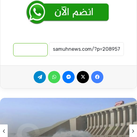
نسخ الرابط
فيسبوك
‫X
ماسنجر
واتساب
تيلقرام
أخبار
2026-08-06