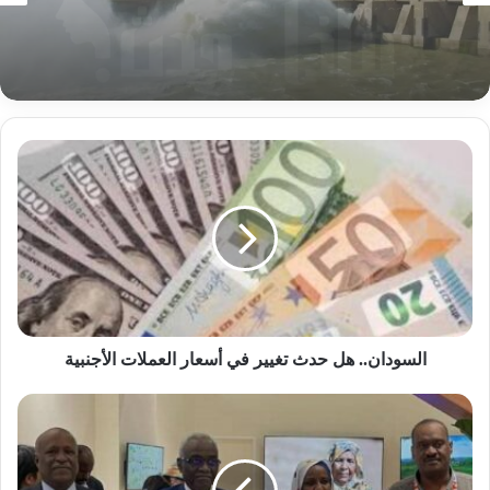
بدأت صيانة أعطال سد مروي .. مصدر يبشر
بإستقرار للإمداد الكهربائي
السودان..
هل
حدث
تغيير
في
أسعار
العملات
الأجنبية
السودان.. هل حدث تغيير في أسعار العملات الأجنبية
السودان
يستعرض
ثرواته
في