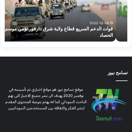
ولاية
يكت
شرق
مشا
دارفور
الكه
تؤمن
(تح
2022-12-08
قوات الدعم السريع قطاع ولاية شرق دارفور تؤمن موسم
ع
موسم
وتغ
الحصاد
و
الحصاد
مرتق
تسامح نيوز
موقع تسامح نيوز هو موقع اخباري تم تأسيسه في
نوفمبر 2020 يهدف الى نشر جميع الاخبار التى تهم
الباحث السوداني كما انه يهتم بنوعية المحتوى المقدم
لنشر الفكر والثقافه بين المستخدمين السودانيين.