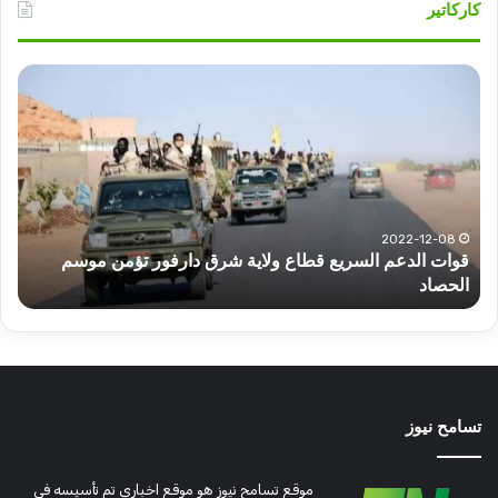
كاركاتير
قوات
عبد
الدعم
الم
السريع
عبد
قطاع
الح
ولاية
يكت
شرق
مشا
دارفور
الكه
تؤمن
(تح
2022-12-08
قوات الدعم السريع قطاع ولاية شرق دارفور تؤمن موسم
ع
موسم
وتغ
الحصاد
و
الحصاد
مرتق
تسامح نيوز
موقع تسامح نيوز هو موقع اخباري تم تأسيسه في