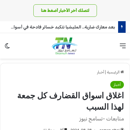
لتصلك أخر الأخبار أضغط هنا
بعد معارك ضارية.. المليشيا تتكبد خسائر فادحة في أسوار بئر سليبة بغرب دافور
القائمة
الو
الرئيسية
|
أخبار
أخبار
اغلاق اسواق القضارف كل جمعة
لهذا السبب
متابعات -تسامح نيوز