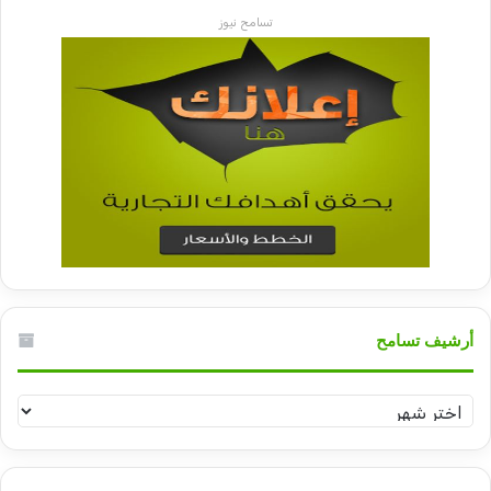
تسامح نيوز
أرشيف تسامح
أرشيف
تسامح