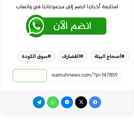
أصحاح البيئة
القضارف
سوق الكودة
نسخ الرابط
فيسبوك
‫X
ماسنجر
واتساب
تيلقرام