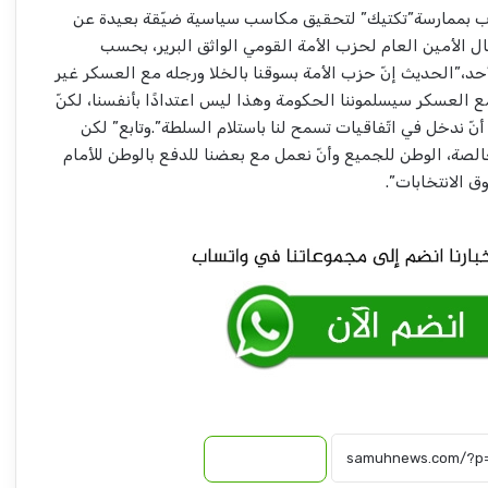
حزب بممارسة”تكتيك” لتحقيق مكاسب سياسية ضيّقة بعيدة عن
ال الأمين العام لحزب الأمة القومي الواثق البرير، بحسب
أحد،”الحديث إنّ حزب الأمة بسوقنا بالخلا ورجله مع العسكر غير
 العسكر سيسلموننا الحكومة وهذا ليس اعتدادًا بأنفسنا، لكنّ
نّ ندخل في اتّفاقيات تسمح لنا باستلام السلطة”.وتابع” لكن
خالصة، الوطن للجميع وأنّ نعمل مع بعضنا للدفع بالوطن للأمام
 الانتخابات”.
شركة الموارد المعدنية تعلن بشريات !!
أسامة وأبو عمامة.. أسرار الصفقة المجهضة
في شهرها التاسع!!
مسيرات وقصف تستهدف مدينة الدلنج
روايات مذهلة.. كيف يتم تغيير هوية الذهب
نسخ الرابط
المهرب من السودان إلى الإمارات!!