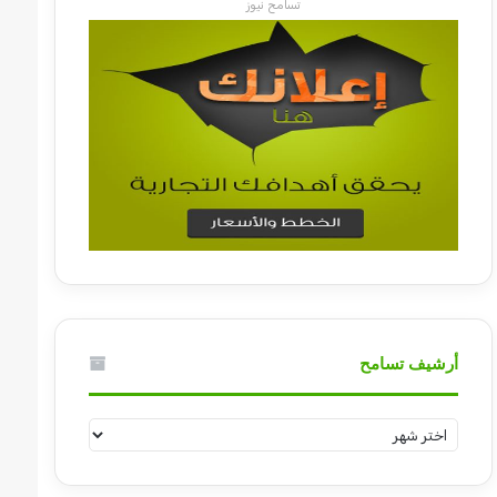
تسامح نيوز
أرشيف تسامح
أرشيف
تسامح