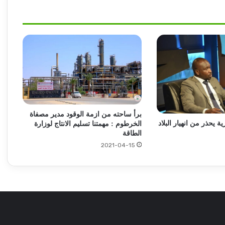
توقيع اتفاقية دفاع مشترك بين تركيا وباكستان
والمملكة العربية السعودية
مقتل مئات من شباب التشاديين خلال قتال مع
المليشيا !!
العاملون بمصرف الإدخار يتعرضون لتهجير
قسري .. ما القصة!!
برأ ساحته من ازمة الوقود مدير مصفاة
ية يحذر من انهيار البلاد
الخرطوم : مهمتنا تسليم الانتاج لوزارة
الطاقة
2021-04-15
الكشف عن توقيف متهمين بسطو مسلح
بأمدرمان
مقتل قائد ميداني شهير بالمليشيا في ظروف
غامضة بمقر إقامته في الجنينة