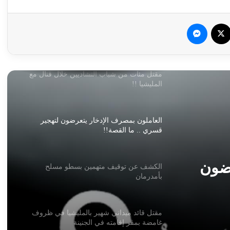
سبوك
‫X
ماسنجر
توقيع اتفاقية دفاع مشترك بين تركيا وباكستان
والمملكة العربية السعودية
مقتل مئات من شباب التشاديين خلال قتال مع
المليشيا !!
العاملون بمصرف الإدخار يتعرضون لتهجير
قسري .. ما القصة!!
رضون
الكشف عن توقيف متهمين بسطو مسلح
بأمدرمان
مقتل قائد ميداني شهير بالمليشيا في ظروف
غامضة بمقر إقامته في الجنينة