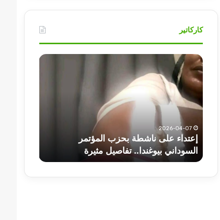
كاركاتير
إعتداء
أهم
على
عناوين
ناشطة
أخبار
بحزب
السودان
المؤتمر
اليوم
السوداني
الثلاثاء
بيوغندا..
2026-04-07
تفاصيل
إعتداء على ناشطة بحزب المؤتمر
مثيرة
2025-07-01
السوداني بيوغندا.. تفاصيل مثيرة
أهم عناوين أخبا