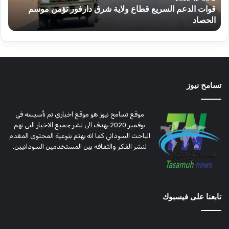
قوات الدعم السريع قطاع ولاية شرق دارفور تؤمن موسم
ع
موسم
وتغ
الحصاد
و
الحصاد
مرتق
تسامح نيوز
موقع تسامح نيوز هو موقع اخباري تم تأسيسه في
نوفمبر 2020 يهدف الى نشر جميع الاخبار التى تهم
الباحث السوداني كما انه يهتم بنوعية المحتوى المقدم
لنشر الفكر والثقافه بين المستخدمين السودانيين.
تابعنا على فيسبوك