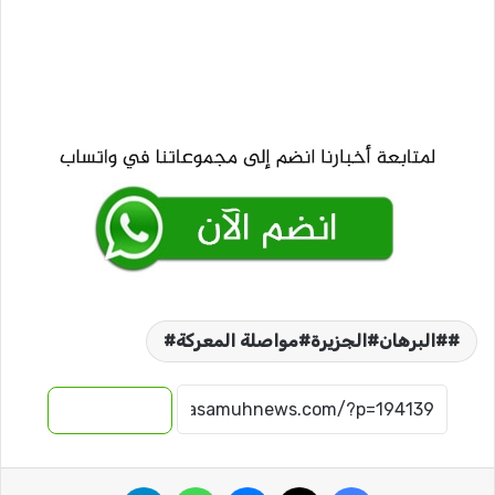
#البرهان#الجزيرة#مواصلة المعركة#
نسخ الرابط
فيسبوك
‫X
ماسنجر
واتساب
تيلقرام