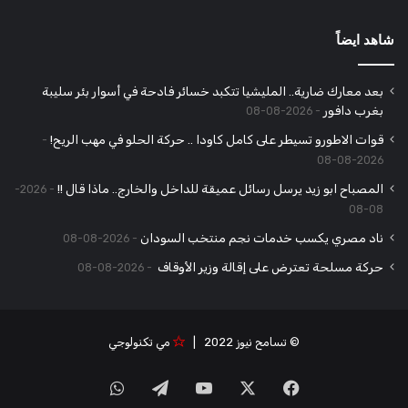
شاهد ايضاً
بعد معارك ضارية.. المليشيا تتكبد خسائر فادحة في أسوار بئر سليبة
بغرب دافور
2026-08-08
قوات الاطورو تسيطر على كامل كاودا .. حركة الحلو في مهب الريح!
2026-08-08
المصباح ابو زيد يرسل رسائل عميقة للداخل والخارج.. ماذا قال !!
2026-
08-08
ناد مصري يكسب خدمات نجم منتخب السودان
2026-08-08
حركة مسلحة تعترض على إقالة وزير الأوقاف
2026-08-08
© تسامح نيوز 2022 |
مي تكنولوجي
‫X
فيسبوك
‫YouTube
تيلقرام
واتساب