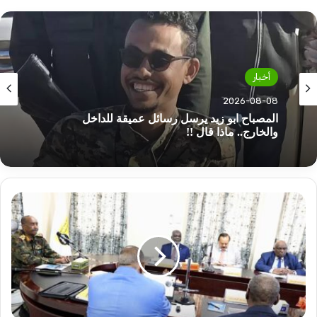
أخبار
2026-08-08
المصباح ابو زيد يرسل رسائل عميقة للداخل
والخارج.. ماذا قال !!
توجيهات
من
البرهان
بشأن
الطاقة
والنفط..
ماذا
حدث