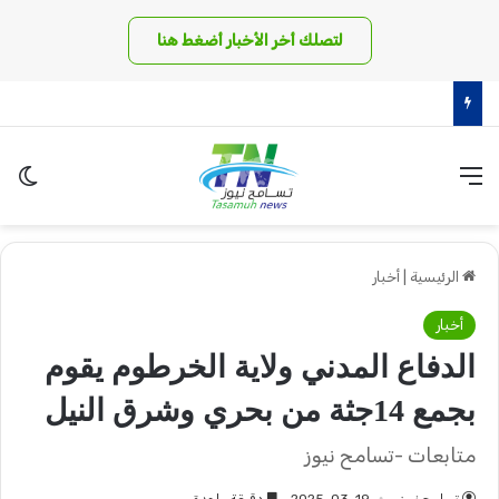
لتصلك أخر الأخبار أضغط هنا
بعد معارك ضارية.. المليشيا تتكبد خسائر فادحة في أسوار بئر سليبة بغرب دافور
القائمة
الو
الرئيسية
|
أخبار
أخبار
الدفاع المدني ولاية الخرطوم يقوم
بجمع 14جثة من بحري وشرق النيل
متابعات -تسامح نيوز