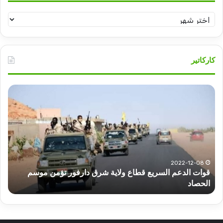
أرشيف
تسامح
كاركاتير
قوات
عبد
الدعم
الم
السريع
عبد
قطاع
الح
ولاية
يكت
شرق
مشا
دارفور
الكه
تؤمن
(تح
2022-12-08
قوات الدعم السريع قطاع ولاية شرق دارفور تؤمن موسم
ع
موسم
وتغ
الحصاد
و
الحصاد
مرتق