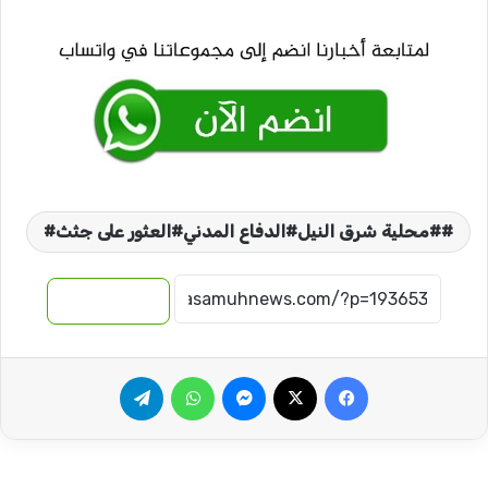
#محلية شرق النيل#الدفاع المدني#العثور على جثث#
نسخ الرابط
فيسبوك
‫X
ماسنجر
واتساب
تيلقرام