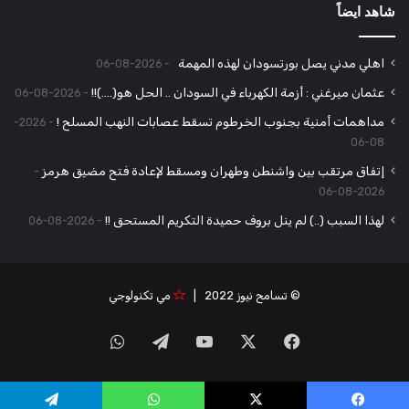
شاهد ايضاً
اهلي مدني يصل بورتسودان لهذه المهمة
2026-08-06
عثمان ميرغني : أزمة الكهرباء في السودان .. الحل هو(….)!!
2026-08-06
مداهمات أمنية بجنوب الخرطوم تسقط عصابات النهب المسلح !
2026-
08-06
إتفاق مرتقب بين واشنطن وطهران ومسقط لإعادة فتح مضيق هرمز
2026-08-06
لهذا السبب (..) لم ينل بروف حميدة التكريم المستحق !!
2026-08-06
© تسامح نيوز 2022 |
مي تكنولوجي
‫X
فيسبوك
‫YouTube
تيلقرام
واتساب