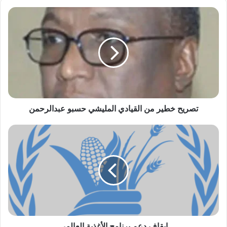
تصريح
خطير
لهذا السبب (..) لم ينل بروف حميدة التكريم
من
المستحق !!
القيادي
المليشي
حسبو
عبدالرحمن
تصريح خطير من القيادي المليشي حسبو عبدالرحمن
إيقاف
دعم
برنامج
الأغذية
العالمي
إيقاف دعم برنامج الأغذية العالمي