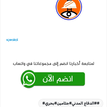
#الدفاع المدني#جثامين#بحري#