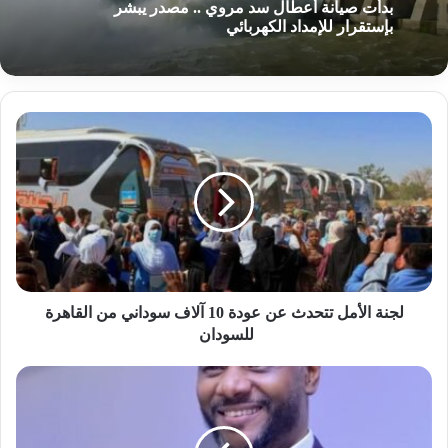
بدأت صيانة أعطال سد مروي .. مصدر يبشر
بإستقرار للإمداد الكهربائي
لجنة
الأمل
تتحدث
عن
عودة
10
آلاف
سوداني
من
القاهرة
لجنة الأمل تتحدث عن عودة 10 آلاف سوداني من القاهرة
للسودان
للسودان
فرفور
يشترط
الحصول
على