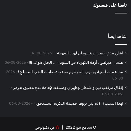
تابعنا على فيسبوك
شاهد ايضاً
اهلي مدني يصل بورتسودان لهذه المهمة
2026-08-06
عثمان ميرغني : أزمة الكهرباء في السودان .. الحل هو(….)!!
2026-08-06
مداهمات أمنية بجنوب الخرطوم تسقط عصابات النهب المسلح !
2026-
08-06
إتفاق مرتقب بين واشنطن وطهران ومسقط لإعادة فتح مضيق هرمز
2026-08-06
لهذا السبب (..) لم ينل بروف حميدة التكريم المستحق !!
2026-08-06
© تسامح نيوز 2022 |
مي تكنولوجي