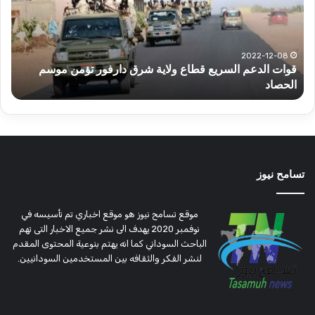
ولاية
يكت
شرق
مشا
دارفور
الكه
تؤمن
(تح
2022-12-08
قوات الدعم السريع قطاع ولاية شرق دارفور تؤمن موسم
ع
موسم
وتغ
الحصاد
و
الحصاد
مرتق
تسامح نيوز
موقع تسامح نيوز هو موقع اخباري تم تأسيسه في
نوفمبر 2020 يهدف الى نشر جميع الاخبار التى تهم
الباحث السوداني كما انه يهتم بنوعية المحتوى المقدم
لنشر الفكر والثقافه بين المستخدمين السودانيين.