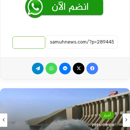
نسخ الرابط
فيسبوك
‫X
ماسنجر
واتساب
تيلقرام
أخبار
2026-08-06