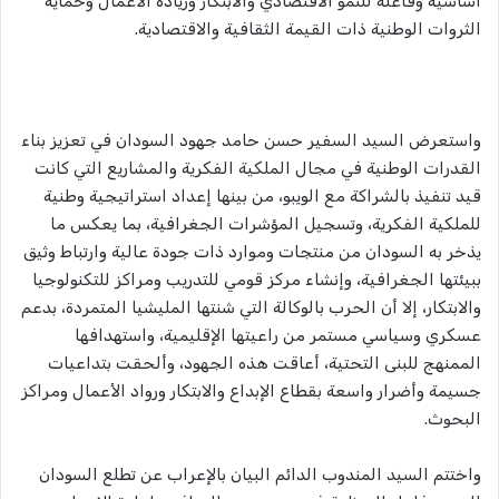
أساسية وفاعلة للنمو الاقتصادي والابتكار وريادة الأعمال وحماية
الثروات الوطنية ذات القيمة الثقافية والاقتصادية.
واستعرض السيد السفير حسن حامد جهود السودان في تعزيز بناء
القدرات الوطنية في مجال الملكية الفكرية والمشاريع التي كانت
قيد تنفيذ بالشراكة مع الويبو، من بينها إعداد استراتيجية وطنية
للملكية الفكرية، وتسجيل المؤشرات الجغرافية، بما يعكس ما
يذخر به السودان من منتجات وموارد ذات جودة عالية وارتباط وثيق
ببيئتها الجغرافية، وإنشاء مركز قومي للتدريب ومراكز للتكنولوجيا
والابتكار، إلا أن الحرب بالوكالة التي شنتها المليشيا المتمردة، بدعم
عسكري وسياسي مستمر من راعيتها الإقليمية، واستهدافها
الممنهج للبنى التحتية، أعاقت هذه الجهود، وألحقت بتداعيات
جسيمة وأضرار واسعة بقطاع الإبداع والابتكار ورواد الأعمال ومراكز
البحوث.
واختتم السيد المندوب الدائم البيان بالإعراب عن تطلع السودان