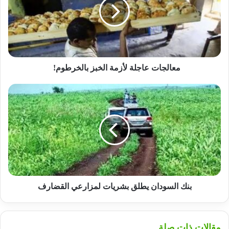
الخبز
بالخرطوم!
معالجات عاجلة لأزمة الخبز بالخرطوم!
بنك
السودان
يطلق
بشريات
لمزارعي
القضارف
بنك السودان يطلق بشريات لمزارعي القضارف
مقالات ذات صلة