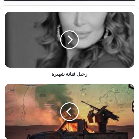
رحيل
فنانة
شهيرة
رحيل فنانة شهيرة
مقتل
قائد
ميداني
مؤثر
بالمليشيا
في
معارك
النيل
الأزرق