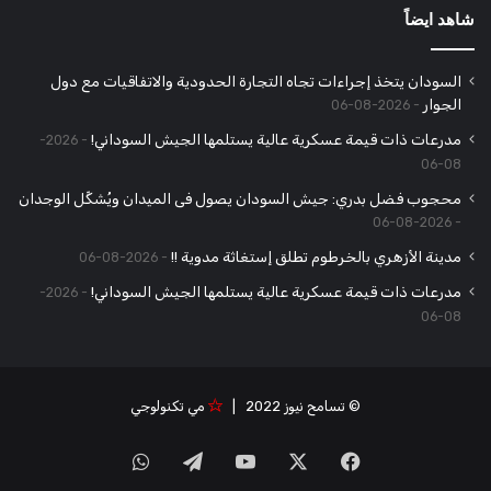
شاهد ايضاً
السودان يتخذ إجراءات تجاه التجارة الحدودية والاتفاقيات مع دول
الجوار
2026-08-06
مدرعات ذات قيمة عسكرية عالية يستلمها الجيش السوداني!
2026-
08-06
محجوب فضل بدري: جيش السودان يصول فى الميدان ويُشكِّل الوجدان
2026-08-06
مدينة الأزهري بالخرطوم تطلق إستغاثة مدوية !!
2026-08-06
مدرعات ذات قيمة عسكرية عالية يستلمها الجيش السوداني!
2026-
08-06
© تسامح نيوز 2022 |
مي تكنولوجي
‫X
فيسبوك
‫YouTube
تيلقرام
واتساب