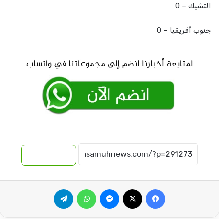
التشيك – 0
جنوب أفريقيا – 0
نسخ الرابط
فيسبوك
‫X
ماسنجر
واتساب
تيلقرام