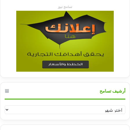
تسامح نيوز
أرشيف تسامح
أرشيف
تسامح