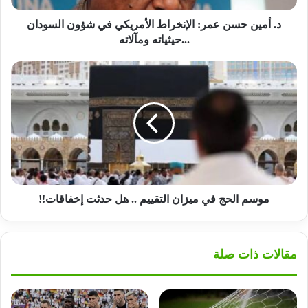
السودان
...حيثياته
‏د. أمين حسن عمر: الإنخراط الأمريكي في شؤون السودان
ومآلاته
...حيثياته ومآلاته
موسم
الحج
في
ميزان
التقييم
..
هل
حدثت
إخفاقات!!
موسم الحج في ميزان التقييم .. هل حدثت إخفاقات!!
مقالات ذات صلة