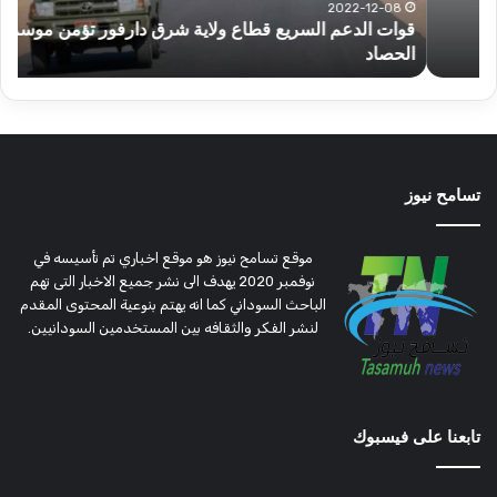
تؤمن
(تح
2022-12-08
قوات الدعم السريع قطاع ولاية شرق دارفور تؤمن موسم
ع
موسم
وتغ
الحصاد
و
الحصاد
مرتق
تسامح نيوز
موقع تسامح نيوز هو موقع اخباري تم تأسيسه في
نوفمبر 2020 يهدف الى نشر جميع الاخبار التى تهم
الباحث السوداني كما انه يهتم بنوعية المحتوى المقدم
لنشر الفكر والثقافه بين المستخدمين السودانيين.
تابعنا على فيسبوك