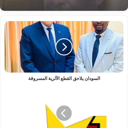
السودان
يلاحق
أسباب صادمة لاعتقال المليشيا رئيس إدارتها
القطع
المدنية
الأثرية
المسروقة
السودان يلاحق القطع الأثرية المسروقة
المريخ..
راحة
أسبوع