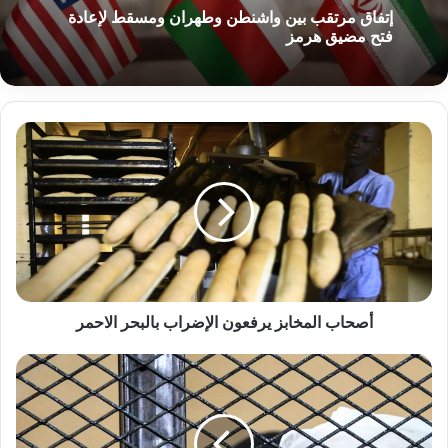
إتفاق مرتقب بين واشنطن وطهران ومسقط لإعادة
فتح مضيق هرمز
أصحاب
المخابز
يرفعون
الإضراب
بالبحر
الاحمر
أصحاب المخابز يرفعون الإضراب بالبحر الاحمر
قاضي
محكمة
المتهمين
بانقلاب
30