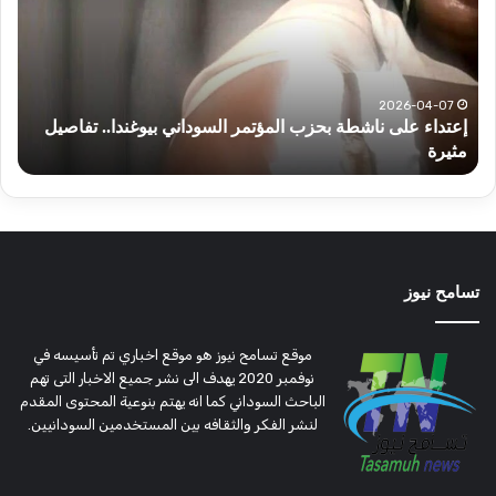
بحزب
الس
المؤتمر
اليو
السوداني
الثل
بيوغندا..
تفاصيل
2026-04-07
إعتداء على ناشطة بحزب المؤتمر السوداني بيوغندا.. تفاصيل
مثيرة
مثيرة
أ
تسامح نيوز
موقع تسامح نيوز هو موقع اخباري تم تأسيسه في
نوفمبر 2020 يهدف الى نشر جميع الاخبار التى تهم
الباحث السوداني كما انه يهتم بنوعية المحتوى المقدم
لنشر الفكر والثقافه بين المستخدمين السودانيين.