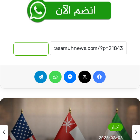
نسخ الرابط
فيسبوك
‫X
ماسنجر
واتساب
تيلقرام
أخبار
2026-08-06