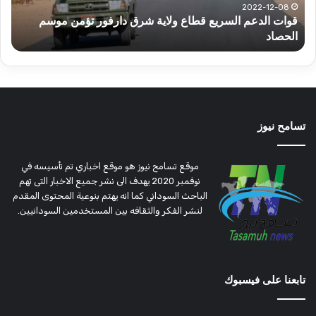
تؤمن
(تح
2022-12-08
قوات الدعم السريع قطاع ولاية شرق دارفور تؤمن موسم
ع
موسم
وتغ
الحصاد
و
الحصاد
مرتق
تسامح نيوز
موقع تسامح نيوز هو موقع اخباري تم تأسيسه في
نوفمبر 2020 يهدف الى نشر جميع الاخبار التى تهم
الباحث السوداني كما انه يهتم بنوعية المحتوى المقدم
لنشر الفكر والثقافه بين المستخدمين السودانيين.
تابعنا على فيسبوك