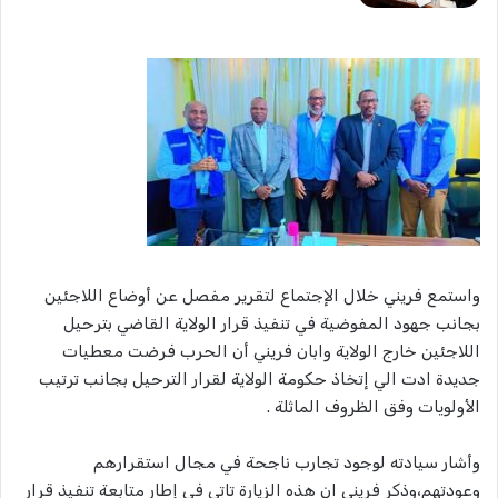
واستمع فريني خلال الإجتماع لتقرير مفصل عن أوضاع اللاجئين
بجانب جهود المفوضية في تنفيذ قرار الولاية القاضي بترحيل
اللاجئين خارج الولاية وابان فريني أن الحرب فرضت معطيات
جديدة ادت الي إتخاذ حكومة الولاية لقرار الترحيل بجانب ترتيب
الأولويات وفق الظروف الماثلة .
وأشار سيادته لوجود تجارب ناجحة في مجال استقرارهم
وعودتهم،وذكر فريني ان هذه الزيارة تاتي في إطار متابعة تنفيذ قرار