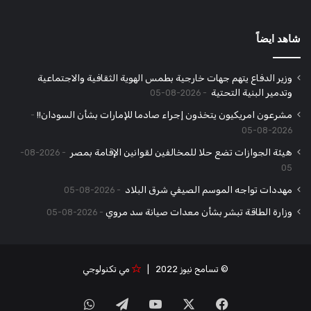
شاهد ايضاً
وزير الدفاع يتهم جهات خارجية بطمس الهوية الثقافية والاجتماعية
وتدمير البنية التحتية
2026-08-05
مشرعون امريكيون يتخذون إجراء صادما للإمارات بشأن السودان!!
2026-08-05
هيئة الجوازات تضع حلا للمخالفين لقوانين الإقامة بمصر
2026-08-
05
مهددات تواجه الموسم الصيفي شرق البلاد
2026-08-05
وزارة الطاقة تبشر بشأن معدات صيانة سد مروي
2026-08-05
© تسامح نيوز 2022 |
مي تكنولوجي
‫X
فيسبوك
‫YouTube
تيلقرام
واتساب