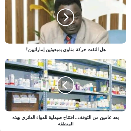
حركة
مناوي
بمبعوثين
إماراتيين؟
هل التقت حركة مناوي بمبعوثين إماراتيين؟
بعد
عامين
من
التوقف..
افتتاح
صيدلية
للدواء
الدائري
بهذه
المنطقة
بعد عامين من التوقف.. افتتاح صيدلية للدواء الدائري بهذه
المنطقة