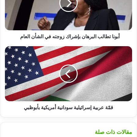
زوجته
في
الشأن
العام
أبونا تطالب البرهان بإشراك زوجته في الشأن العام
قمّة
عربية
إسرائيلية
سودانية
أمريكية
بأبوظبي
قمّة عربية إسرائيلية سودانية أمريكية بأبوظبي
مقالات ذات صلة