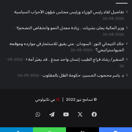
تفاصيل لقاء رئيس الوزراء ورئيس مجلس شؤون الأحزاب السياسية
2026-08-06
وزير المالية يعلن بشريات .. زيادة معدل النمو وانخفاض التضخم!!
2026-08-06
خالد التيجاني النور : السودان.. متى يفيق للاستثمار في موارده وموقعه
الجيواستراتيجي؟
2026-08-06
السفير/ رشاد فراج الطيب: إنسان واحد مبدع .. قد يغيّر أمة !
2026-08-
06
د. ياسر محجوب الحسين: حكومة الظل بالمقلوب
2026-08-06
© تسامح نيوز 2022 |
مي تكنولوجي
‫X
فيسبوك
‫YouTube
تيلقرام
واتساب