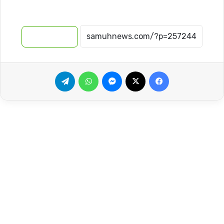
نسخ الرابط
فيسبوك
‫X
ماسنجر
واتساب
تيلقرام