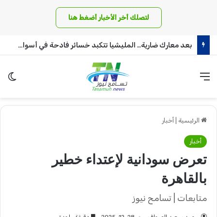
لتصلك أخر الأخبار أضغط هنا
بعد معارك ضارية.. المليشيا تتكبد خسائر فادحة في أسوار بئر سليبة بغرب دافور
القائمة
الو
الرئيسية
|
أخبار
أخبار
تعرض سودانية لإعتداء خطير
بالقاهرة
متابعات | تسامح نيوز