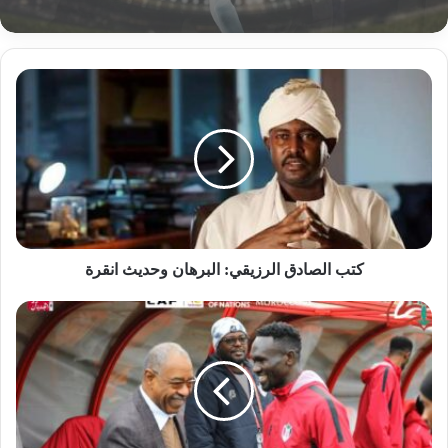
كتب
الصادق
الرزيقي:
البرهان
وحديث
انقرة
كتب الصادق الرزيقي: البرهان وحديث انقرة
السودان
في
مباراة
مصيرية
امام
غينيا
اليوم