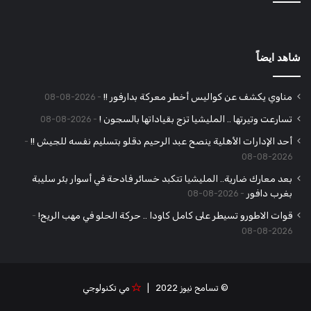
شاهد ايضاً
مناوي يكشف عن كواليس أخطر معركة بدارفور !!
2026-08-08
تسارعت وتيرتها .. المليشيا تزج بقياداتها بالسجون !
2026-08-08
أحد الإدارات الأهلية ينصح عبد الرحيم دقلو بتسليم نفسه للجيش !!
2026-08-08
بعد معارك ضارية.. المليشيا تتكبد خسائر فادحة في أسوار بئر سليبة
بغرب دافور
2026-08-08
قوات الاطورو تسيطر على كامل كاودا .. حركة الحلو في مهب الريح!
2026-08-08
© تسامح نيوز 2022 |
مي تكنولوجي