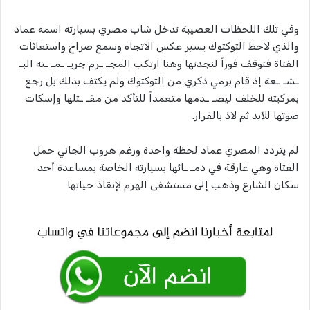
وفي تلك اللحظات العصيبة تدخل شاب مصري بسيارته اسمه عماد
والذي لاحظ التوكتوك يسير عكس الاتجاه وسمع صراخ واستغاثات
الفتاة فتوقف فوراً لنجدتها وهنا ارتكب المجـ ـرم جريـ ـمـ ـته البـ
ـشـ ـعة إذ قام برمي ذكري من التوكتوك ولم يكتفِ بذلك بل رجع
بمركبته للخلف ليصـ ـدمها متعمداً للتأكد من مقـ ـتلها وإسكات
صوتها للأبد ثم لاذ بالفرار.
لم يتردد المصري عماد لحظة واحدة ورغم هروب الجاني حمل
الفتاة وهي غارقة في دمـ ـائها بسيارته الخاصة بمساعدة أحد
سكان الشارع وذهب إلى مستشفى الهرم لإنقاذ حياتها