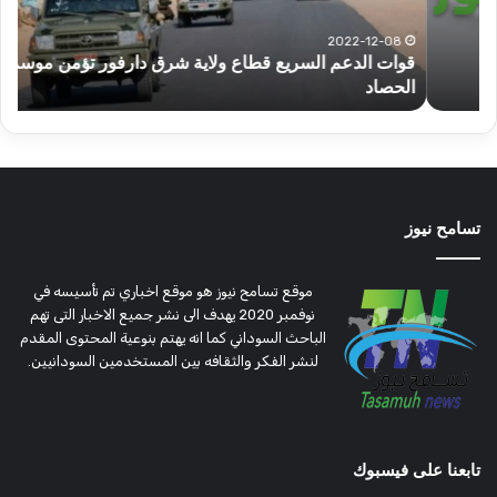
دارفور
الكه
تؤمن
(تح
2022-12-08
قوات الدعم السريع قطاع ولاية شرق دارفور تؤمن موسم
ع
موسم
وتغ
الحصاد
و
الحصاد
مرتق
تسامح نيوز
موقع تسامح نيوز هو موقع اخباري تم تأسيسه في
نوفمبر 2020 يهدف الى نشر جميع الاخبار التى تهم
الباحث السوداني كما انه يهتم بنوعية المحتوى المقدم
لنشر الفكر والثقافه بين المستخدمين السودانيين.
تابعنا على فيسبوك